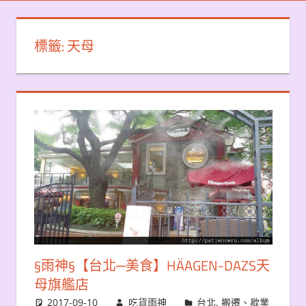
標籤:
天母
§雨神§【台北─美食】HÄAGEN-DAZS天
母旗艦店
2017-09-10
吃貨雨神
台北
,
搬遷、歇業