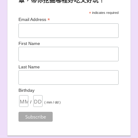
章，帶你挖掘哪裡好吃又好玩！
*
indicates required
*
Email Address
First Name
Last Name
Birthday
/
( mm / dd )