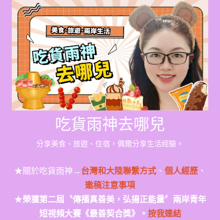
Skip
to
content
吃貨雨神去哪兒
分享美食、旅遊、住宿，偶爾分享生活經驗。
★關於吃貨雨神→
台灣和大陸聯繫方式
、
個人經歷
、
邀稿注意事項
★
榮獲第二屆〝傳播真善美，弘揚正能量〞兩岸青年
短視頻大賽《最善契合獎》。
按我連結