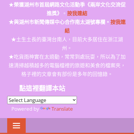
★
榮獲
湖州市首屆網路文化活動季
《兩岸文化交流促
進獎》
。
按我連結
★與湖州市新聞傳媒中心合作南太湖號專欄。
按我連
結
★土生土長的臺灣台南人，目前大多居住在浙江湖
州。
★吃貨雨神實在太過動，常常到處玩耍，所以為了加
速清掃越積越多的電腦檔裡的旅遊和美食的檔案夾，
格子裡的文章會有部份是多年的回憶錄。
點這裡翻譯本站
Powered by
Translate