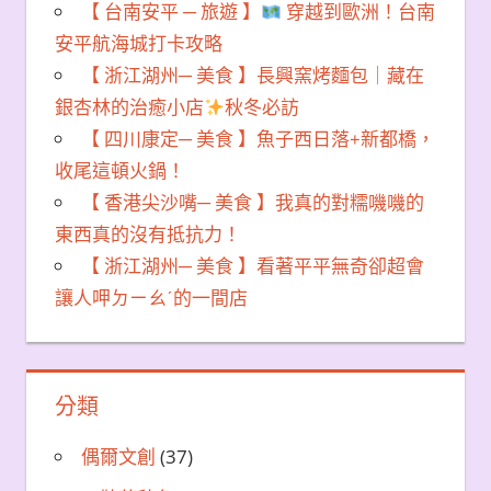
【 台南安平 ─ 旅遊 】
穿越到歐洲！台南
安平航海城打卡攻略
【 浙江湖州─ 美食 】長興窯烤麵包｜藏在
銀杏林的治癒小店
秋冬必訪
【 四川康定─ 美食 】魚子西日落+新都橋，
收尾這頓火鍋！
【 香港尖沙嘴─ 美食 】我真的對糯嘰嘰的
東西真的沒有抵抗力！
【 浙江湖州─ 美食 】看著平平無奇卻超會
讓人呷ㄉㄧㄠˊ的一間店
分類
偶爾文創
(37)