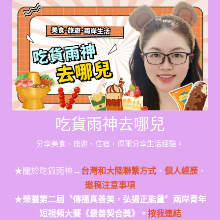
Skip
to
content
吃貨雨神去哪兒
分享美食、旅遊、住宿，偶爾分享生活經驗。
★關於吃貨雨神→
台灣和大陸聯繫方式
、
個人經歷
、
邀稿注意事項
★
榮獲第二屆〝傳播真善美，弘揚正能量〞兩岸青年
短視頻大賽《最善契合獎》。
按我連結