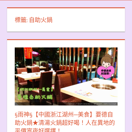
標籤:
自助火鍋
§雨神§【中國浙江湖州─美食】要德自
助火鍋★清湯火鍋超好喝！人在異地的
平價宵夜好選擇！