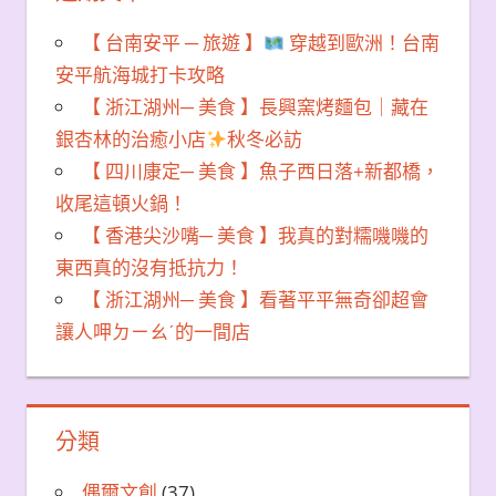
【 台南安平 ─ 旅遊 】
穿越到歐洲！台南
安平航海城打卡攻略
【 浙江湖州─ 美食 】長興窯烤麵包｜藏在
銀杏林的治癒小店
秋冬必訪
【 四川康定─ 美食 】魚子西日落+新都橋，
收尾這頓火鍋！
【 香港尖沙嘴─ 美食 】我真的對糯嘰嘰的
東西真的沒有抵抗力！
【 浙江湖州─ 美食 】看著平平無奇卻超會
讓人呷ㄉㄧㄠˊ的一間店
分類
偶爾文創
(37)