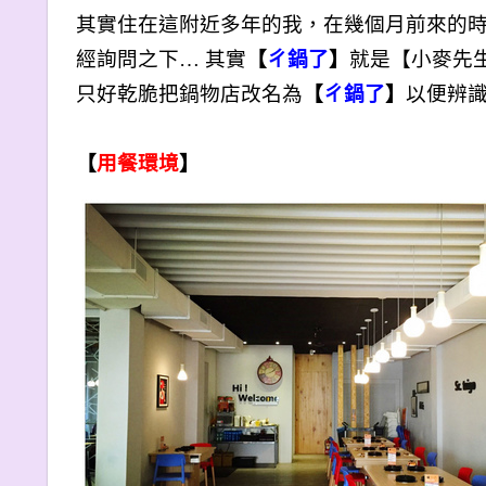
其實住在這附近多年的我，在幾個月前來的
經詢問之下… 其實
【
ㄔ鍋了
】
就是【小麥先
只好乾脆把鍋物店改名為
【
ㄔ鍋了
】
以便辨
【
用餐環境
】