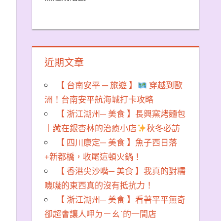
近期文章
【 台南安平 ─ 旅遊 】
穿越到歐
洲！台南安平航海城打卡攻略
【 浙江湖州─ 美食 】長興窯烤麵包
｜藏在銀杏林的治癒小店
秋冬必訪
【 四川康定─ 美食 】魚子西日落
+新都橋，收尾這頓火鍋！
【 香港尖沙嘴─ 美食 】我真的對糯
嘰嘰的東西真的沒有抵抗力！
【 浙江湖州─ 美食 】看著平平無奇
卻超會讓人呷ㄉㄧㄠˊ的一間店