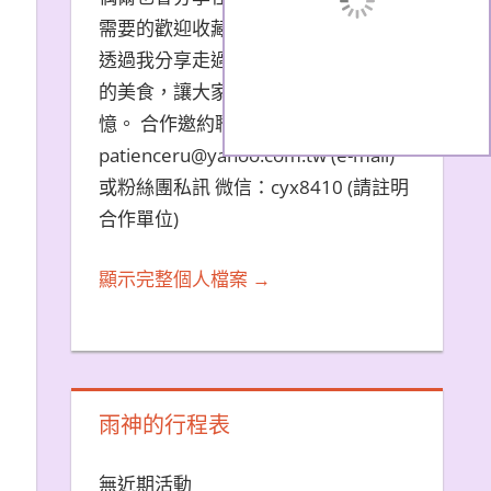
需要的歡迎收藏文章。 希望大家能夠
透過我分享走過的旅遊景點和品嚐過
的美食，讓大家都能夠擁有美好的回
憶。 合作邀約聯繫方式：
patienceru@yahoo.com.tw (e-mail)
或粉絲團私訊 微信：cyx8410 (請註明
合作單位)
顯示完整個人檔案 →
雨神的行程表
無近期活動