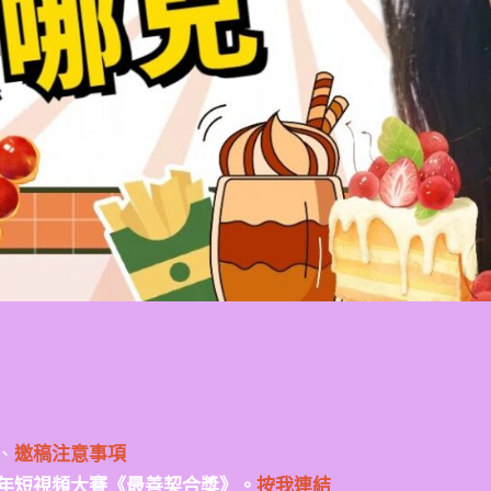
、
邀稿注意事項
年短視頻大賽《最善契合獎》。
按我連結