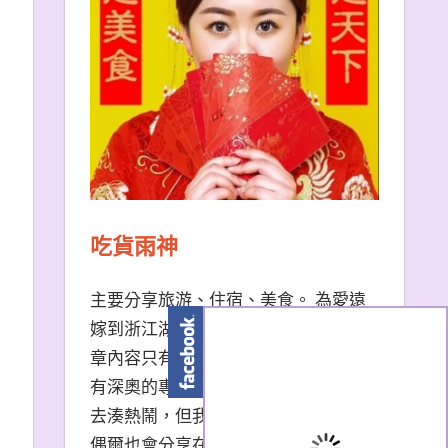
吃貨雨神
主要分享旅游、住宿、美食。 為愛遠
嫁到浙江湖州的台南天秤座女子。 文
章內容只有非常口語易懂的描述，沒
有深奧的專有名詞。 熱門景點我也會
去湊熱鬧，但我更愛冷門小眾景點。
偶爾也會分享在大陸生活的小撇步，