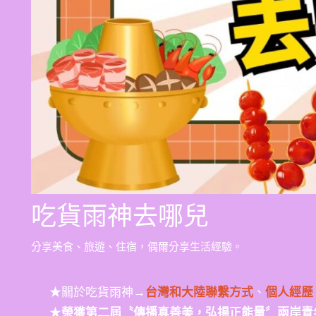
吃貨雨神去哪兒
分享美食、旅遊、住宿，偶爾分享生活經驗。
★關於吃貨雨神→
台灣和大陸聯繫方式
、
個人經歷
★
榮獲第二屆〝傳播真善美，弘揚正能量〞兩岸青