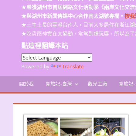
★
榮獲
湖州市首屆網路文化活動季
《兩岸文化交流
★與湖州市新聞傳媒中心合作南太湖號專欄。
按我
★土生土長的臺灣台南人，目前大多居住在浙江湖
★吃貨雨神實在太過動，常常到處玩耍，所以為了
點這裡翻譯本站
Powered by
Translate
關於我
食旅記-臺灣
觀光工廠
食旅記