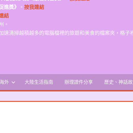
促進獎》
。
按我連結
連結
州。
加速清掃越積越多的電腦檔裡的旅遊和美食的檔案夾，格子
-海外
大陸生活指南
辦理證件分享
歷史、神話故