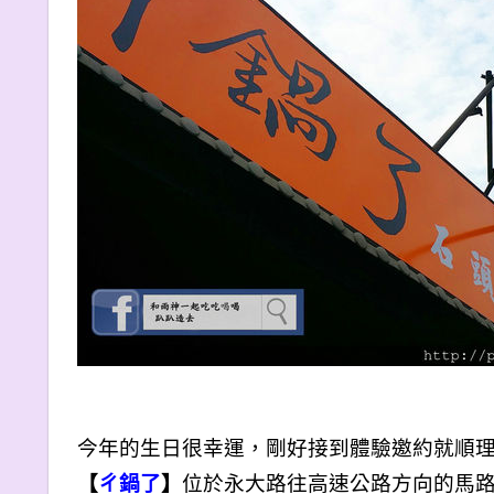
今年的生日很幸運，剛好接到體驗邀約就順
【
ㄔ鍋了
】
位於永大路往高速公路方向的馬