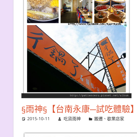
§雨神§【台南永康─試吃體驗
2015-10-11
吃貨雨神
搬遷、歇業店家