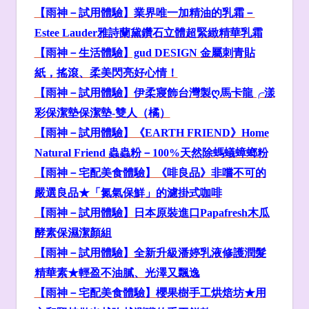
【雨神－試用體驗】
業界唯一加精油的乳霜
－
Estee Lauder
雅詩蘭黛鑽石立體超緊緻精華乳霜
【雨神－生活體驗】gud DESIGN
金屬刺青貼
紙，搖滾、柔美閃亮好心情！
【雨神－試用體驗】伊柔寢飾台灣製ღ
馬卡龍╭漾
彩保潔墊保潔墊-
雙人（橘）
【雨神－試用體驗】《EARTH FRIEND
》Home
Natural Friend
蟲蟲粉－100%
天然除螞蟻蟑螂粉
【雨神－
宅配美食
體驗】《啡良品》
非嚐不可的
嚴選良品
★「氮氣保鮮」的濾掛式咖啡
【雨神－試用體驗】
日本原裝進口Papafresh
木瓜
酵素保濕潔顏組
【雨神－試用體驗】全新升級潘婷乳液修護潤髮
精華素★輕盈不油膩、光澤又飄逸
【雨神－宅配美食體驗】櫻果樹
手工烘焙坊
★用