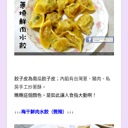
餃子皮為南瓜餃子皮
；內餡有台灣蔥、豬肉、私
房手工炒蔥酥。
瞧瞧這個顏色，是如此讓人食指大動啊！
↓↓↓
梅干鮮肉水餃（微辣）
↓↓↓