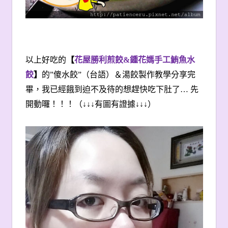
以上好吃的
【
花屋勝利煎餃
&
鍾花媽手工鮪魚水
餃
】
的”傻水餃”
（台語）
＆湯餃製作教學
分享完
畢，我已經餓到迫不及待的想趕快吃下肚了… 先
開動囉！！！（
↓↓↓
有圖有證據
↓↓↓
）