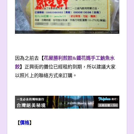
因為之前去
【
花屋勝利煎餃
&
鍾花媽手工鮪魚水
餃
】
正興街的攤位已經租約到期，所以建議大家
以照片上的聯絡方式來訂購。
【
價格
】