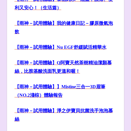
利又安心！（生活篇）
【雨神－試用體驗】我的健康日記－膠原微氣泡
飲
【雨神－試用體驗】Nu EGF
舒緩賦活精華水
【雨神－試用體驗】Q
阿寶天然茶樹精油潔顏慕
絲，比胺基酸洗面乳更溫和喔！
【雨神－試用體驗】】Mistine
三合一3D
眉筆
（NO.2
淺棕）體驗報告
【雨神－試用體驗】淨之伊寶貝抗菌洗手泡泡慕
絲