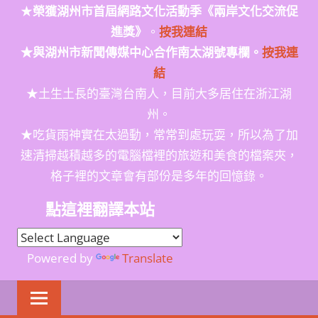
★
榮獲
湖州市首屆網路文化活動季
《兩岸文化交流促
進獎》
。
按我連結
★與湖州市新聞傳媒中心合作南太湖號專欄。
按我連
結
★土生土長的臺灣台南人，目前大多居住在浙江湖
州。
★吃貨雨神實在太過動，常常到處玩耍，所以為了加
速清掃越積越多的電腦檔裡的旅遊和美食的檔案夾，
格子裡的文章會有部份是多年的回憶錄。
點這裡翻譯本站
Powered by
Translate