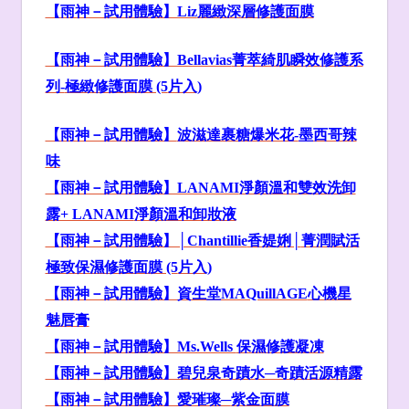
【雨神－試用體驗】Liz
麗緻深層修護面膜
【雨神－試用體驗】Bellavias
菁萃綺肌
瞬效修護系
列-
極緻修護面膜 (5
片入)
【雨神－試用體驗】
波滋達裹糖爆米花-
墨西哥辣
味
【雨神－試用體驗】LANAMI
淨顏溫和雙效洗卸
露+ LANAMI
淨顏溫和卸妝液
【雨神－試用體驗】│Chantillie
香媞娳│
菁潤賦活
極致保濕修護面膜 (5
片入)
【雨神－試用體驗】資生堂MAQuillAGE
心機星
魅唇膏
【雨神－試用體驗】Ms.Wells
保濕修護凝凍
【雨神－試用體驗】碧兒泉奇蹟水─奇蹟活源精露
【雨神－試用體驗】愛璀璨─
紫金面膜