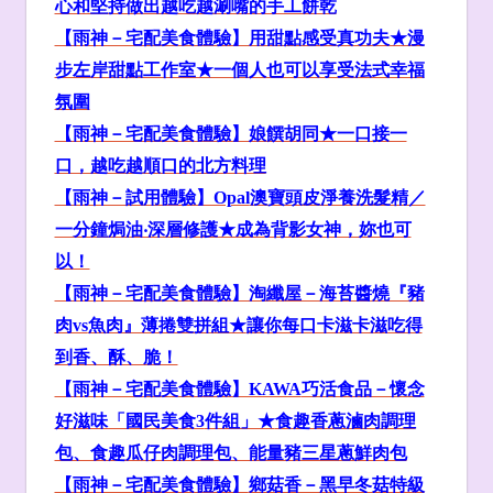
心和堅持做出越吃越涮嘴的手工餅乾
【雨神－宅配美食體驗】用甜點感受真功夫★漫
步左岸甜點工作室★一個人也可以享受法式幸福
氛圍
【雨神－宅配美食體驗】娘饌胡同★一口接一
口，越吃越順口的北方料理
【雨神－試用體驗】Opal
澳寶頭皮淨養洗髮精／
一分鐘焗油‧深層修護★成為背影女神，妳也可
以！
【雨神－宅配美食體驗】淘纖屋－海苔醬燒『豬
肉vs
魚肉』薄捲雙拼組★
讓你每口卡滋卡滋吃得
到香、酥、脆！
【雨神－宅配美食體驗】KAWA
巧活食品－懷念
好滋味「國民美食3
件組」★
食趣香蔥滷肉調理
包、食趣瓜仔肉調理包、能量豬三星蔥鮮肉包
【雨神－宅配美食體驗】
鄉菇香－黑早冬菇特級