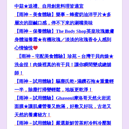
中菇★
送禮、自用創意料理皆適宜
【雨神－美食體驗】
樂事－蜂蜜奶油洋芋片★
多
層次
的甜鹹口感，停不下來的
涮嘴
美味
【雨神－保養體驗】The Body Shop
英皇玫瑰嫩膚
身體滋養霜★
有機玫瑰
／
淡淡的玫瑰香令人感到
心情愉悅
【雨神－宅配美食體驗】珍苑
－
台灣干貝肉燥★
洗金捏！肉燥裡真的有干貝！讓你瞬間變成總舖
師！
【雨神－試用體驗】
驅塵氏乾+
濕鑽石拖★
重量輕
一半，
除塵打掃
變輕鬆，
地板更乾淨
！
【雨神－試用體驗】Ghassoul
摩洛哥天然火岩泥
面膜★
讓肌膚營養又飽滿
，
好敷又好玩
，
古老又
天然的養膚秘方
！
【雨神－試用體驗】
嚴選新鮮苦茶籽冷料冷壓製