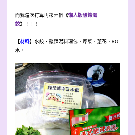
而我這次打算再來弄個
《
懶人版酸辣湯
餃
》
！！！
【
材料
】
水餃、酸辣湯料理包、芹菜、蔥花、RO
水。