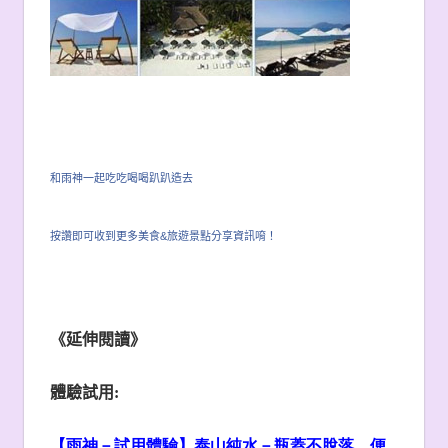
和雨神一起吃吃喝喝趴趴造去
按讚即可收到更多美食&旅遊景點分享資訊唷！
《延伸閱讀》
體驗試用
:
【雨神－試用體驗】泰山純水－瓶蓋不脫落、便