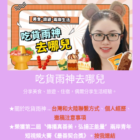
Skip
to
content
吃貨雨神去哪兒
分享美食、旅遊、住宿，偶爾分享生活經驗。
★關於吃貨雨神→
台灣和大陸聯繫方式
、
個人經歷
、
邀稿注意事項
★
榮獲第二屆〝傳播真善美，弘揚正能量〞兩岸青年
短視頻大賽《最善契合獎》。
按我連結