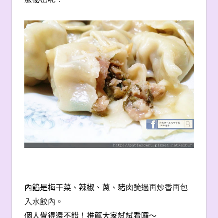
內餡是梅干菜、辣椒、蔥、豬肉
醃過再炒香再包
入水餃內。
個人覺得還不錯！推薦大家試試看囉～