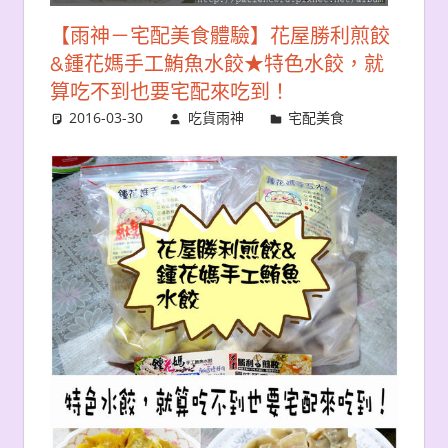
【雨神－宅配美食體驗】花屋勝利煎餃
&鍾花媽手工鮪魚水餃★特色水餃，就
算吃不到也要宅配來吃到！
2016-03-30
吃貨雨神
宅配美食