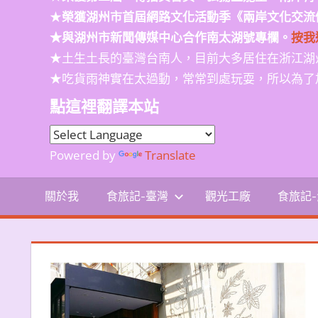
★
榮獲
湖州市首屆網路文化活動季
《兩岸文化交流
★與湖州市新聞傳媒中心合作南太湖號專欄。
按我
★土生土長的臺灣台南人，目前大多居住在浙江湖
★吃貨雨神實在太過動，常常到處玩耍，所以為了
點這裡翻譯本站
Powered by
Translate
關於我
食旅記-臺灣
觀光工廠
食旅記