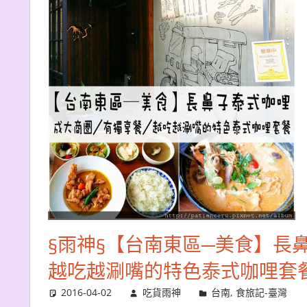
§雨神§【台南東區─美食】長
越吃越涮嘴的特色泰式咖哩套
2016-04-02
吃貨雨神
台南
,
食旅記-臺灣