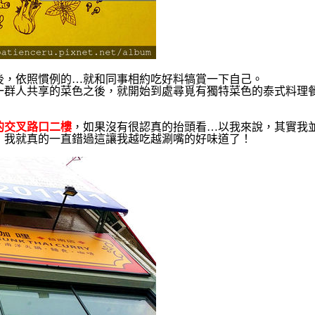
後，依照慣例的…就和同事相約吃好料犒賞一下自己。
一群人共享的菜色之後，就開始到處尋覓有獨特菜色的泰式料理
的交叉路口二樓
，如果沒有很認真的抬頭看…以我來說，其實我
，我就真的一直錯過這讓我越吃越涮嘴的好味道了！