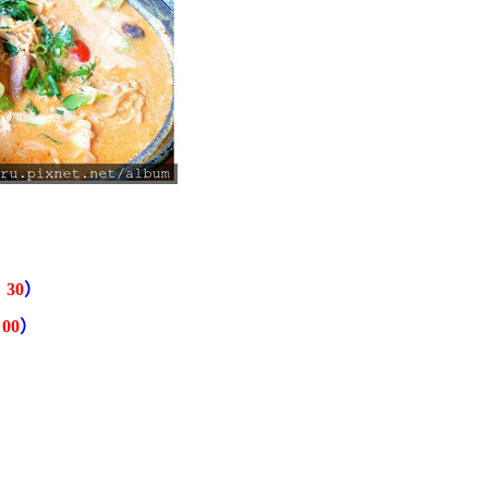
30
）
00
）