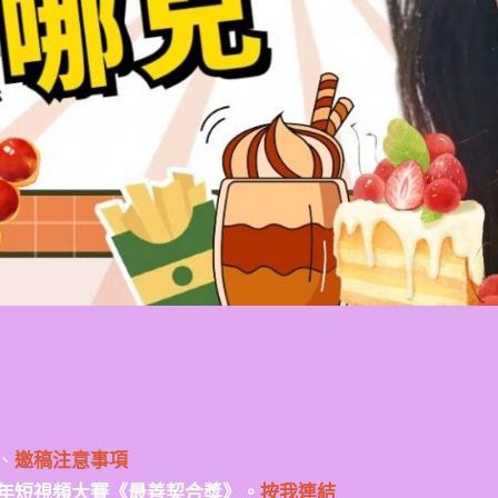
、
邀稿注意事項
年短視頻大賽《最善契合獎》。
按我連結