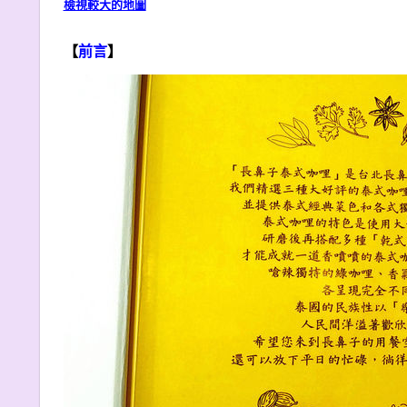
檢視較大的地圖
【
前言
】