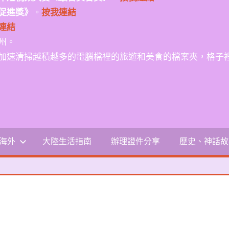
促進獎》
。
按我連結
連結
州。
加速清掃越積越多的電腦檔裡的旅遊和美食的檔案夾，格子
-海外
大陸生活指南
辦理證件分享
歷史、神話故