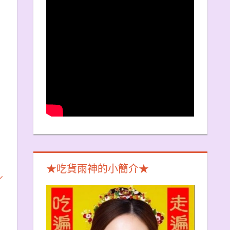
★吃貨雨神的小簡介★
／