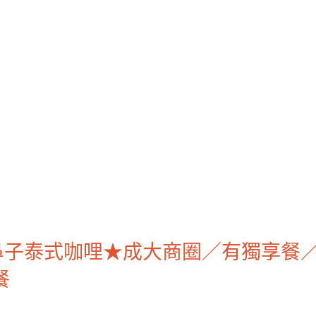
鼻子泰式咖哩★成大商圈／有獨享餐
餐