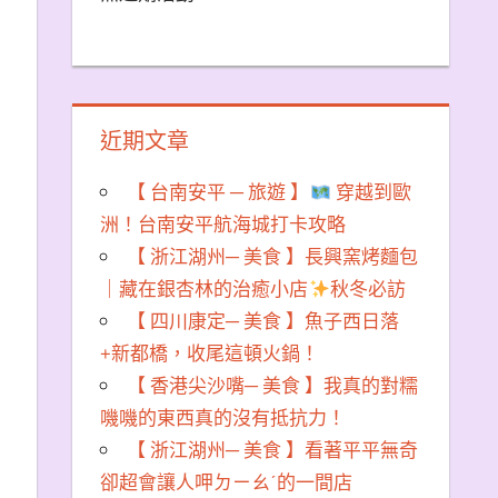
近期文章
【 台南安平 ─ 旅遊 】
穿越到歐
洲！台南安平航海城打卡攻略
【 浙江湖州─ 美食 】長興窯烤麵包
｜藏在銀杏林的治癒小店
秋冬必訪
【 四川康定─ 美食 】魚子西日落
+新都橋，收尾這頓火鍋！
【 香港尖沙嘴─ 美食 】我真的對糯
嘰嘰的東西真的沒有抵抗力！
【 浙江湖州─ 美食 】看著平平無奇
卻超會讓人呷ㄉㄧㄠˊ的一間店