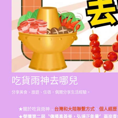
吃貨雨神去哪兒
分享美食、旅遊、住宿，偶爾分享生活經驗。
★關於吃貨雨神→
台灣和大陸聯繫方式
、
個人經歷
★
榮獲第二屆〝傳播真善美，弘揚正能量〞兩岸青