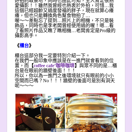
好拍的取景地，同時也由此可知，主人肯定很熱
愛攝影！！雖然我曾經也熱衷於外拍，可惜…我
這個已經超齡又過度發福的胖子，現在就算心癢
癢，但也只能轉換角色幫食物拍了…
喔～～差點忘了提到…照片上的相機，不只是裝
飾品，同時也是李老闆曾經使用過的喔！嗯…看
了看照片作品又瞧了瞧相機…老闆肯定是Pro級的
攝影高手。
《
櫃台
》
櫃台這部分我一定要特別介紹一下。
在我們一般印象中應該是在一進門就會看到的位
置，而
【
coffee cafe’
咖啡咖琲
】
與眾不同的是…櫃
台是在眼前的牆壁後面！！！
所以，你以為一進門之後環境就只有眼前的小小
空間而已嗎？No！！！牆壁的後面可是別有洞天
呢～～～