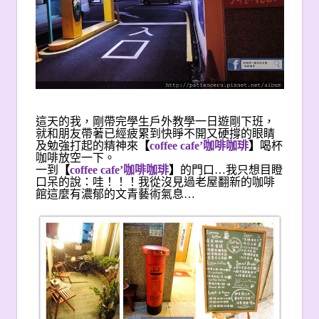
這天的我，剛帶完學生戶外教學一日遊剛下班，
就和朋友帶著已經疲累到快睜不開又硬撐的眼睛
及勉強打起的精神來
【
coffee cafe’
咖啡咖琲
】
喝杯
咖啡放空一下。
一到
【
coffee cafe’
咖啡咖琲
】
的門口…我只想目瞪
口呆的說：哇！！！我從沒見過老屋翻新的咖啡
館這麼有濃郁的文青藝術氣息…