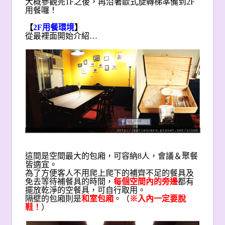
大概參觀完1F之後，再沿著歐式旋轉梯準備到2F
用餐囉！
【
2F
用餐環境
】
從最裡面開始介紹…
這間是空間最大的包廂，可容納8人，會議＆聚餐
皆適宜。
為了方便客人不用爬上爬下的補齊不足的餐具及
免去等待補餐具的時間，
每個空間內的旁邊
都有
擺放乾淨的空餐具，可自行取用。
隔壁的包廂則是
和室包廂
。（
※入內一定要脫
鞋！
）