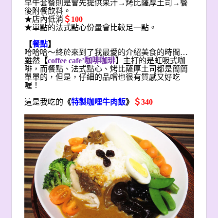
早午套餐則是會先提供果汁→烤比薩厚土司→餐
後附餐飲料。
★店內低消
＄100
★單點的法式點心份量會比較足一點。
【
餐點
】
哈哈哈～終於來到了我最愛的介紹美食的時間…
雖然
【
coffee cafe’
咖啡咖琲
】
主打的是虹吸式咖
啡，而餐點、法式點心、烤比薩厚土司都是簡簡
單單的，但是，仔細的品嚐也很有質感又好吃
喔！
這是我吃的
《
特製咖哩牛肉飯
》
＄340