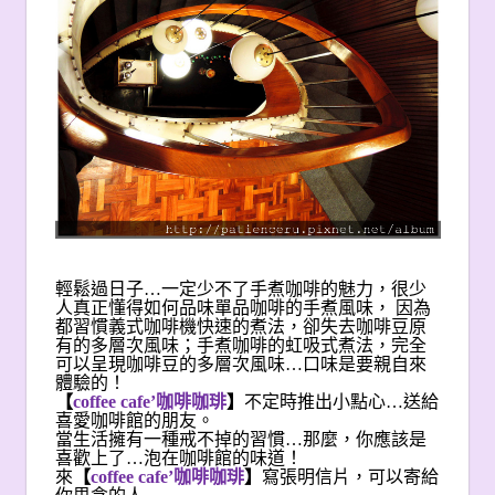
輕鬆過日子…一定少不了手煮咖啡的魅力，很少
人真正懂得如何品味單品咖啡的手煮風味， 因為
都習慣義式咖啡機快速的煮法，卻失去咖啡豆原
有的多層次風味；手煮咖啡的虹吸式煮法，完全
可以呈現咖啡豆的多層次風味…口味是要親自來
體驗的！
【
coffee cafe’
咖啡咖琲
】
不定時推出小點心…送給
喜愛咖啡館的朋友。
當生活擁有一種戒不掉的習慣…那麼，你應該是
喜歡上了…泡在咖啡館的味道！
來
【
coffee cafe’
咖啡咖琲
】
寫張明信片，可以寄給