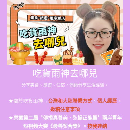
Skip
to
content
吃貨雨神去哪兒
分享美食、旅遊、住宿，偶爾分享生活經驗。
★關於吃貨雨神→
台灣和大陸聯繫方式
、
個人經歷
、
邀稿注意事項
★
榮獲第二屆〝傳播真善美，弘揚正能量〞兩岸青年
短視頻大賽《最善契合獎》。
按我連結