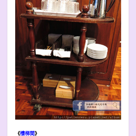
《
樓梯間
》