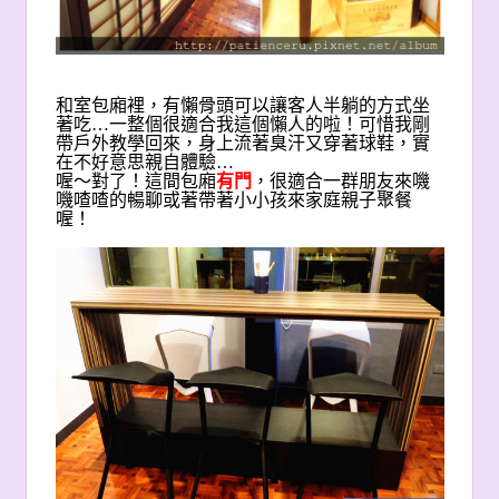
和室包廂裡，有懶骨頭可以讓客人半躺的方式坐
著吃…一整個很適合我這個懶人的啦！可惜我剛
帶戶外教學回來，身上流著臭汗又穿著球鞋，實
在不好意思親自體驗…
喔～對了！這間包廂
有門
，很適合一群朋友來嘰
嘰喳喳的暢聊或著帶著小小孩來家庭親子聚餐
喔！