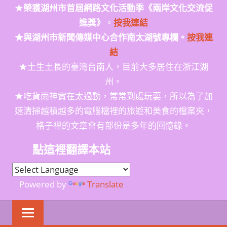
★
榮獲
湖州市首屆網路文化活動季
《兩岸文化交流促
進獎》
。
按我連結
★與湖州市新聞傳媒中心合作南太湖號專欄。
按我連
結
★土生土長的臺灣台南人，目前大多居住在浙江湖
州。
★吃貨雨神實在太過動，常常到處玩耍，所以為了加
速清掃越積越多的電腦檔裡的旅遊和美食的檔案夾，
格子裡的文章會有部份是多年的回憶錄。
點這裡翻譯本站
Powered by
Translate