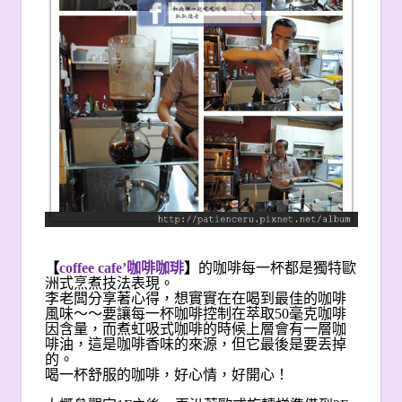
【
coffee cafe’
咖啡咖琲
】
的咖啡每一杯都是獨特歐
洲式烹煮技法表現。
李老闆分享著心得，想實實在在喝到最佳的咖啡
風味～～要讓每一杯咖啡控制在萃取50毫克咖啡
因含量，而煮虹吸式咖啡的時候上層會有一層咖
啡油，這是咖啡香味的來源，但它最後是要丟掉
的。
喝一杯舒服的咖啡，好心情，好開心！