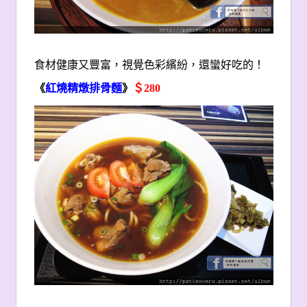
食材健康又豐富，視覺色彩繽紛，還蠻好吃的！
《
紅燒精燉排骨麵
》
＄280