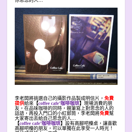
你思念的人…
李老闆將挑選自己的攝影作品製成明信片，
免費
提供
給來
【
coffee cafe’
咖啡咖琲
】
現場消費的朋
友，在品味咖啡的同時，親筆寫上對思念的人的
話語，再投入門口的小紅郵筒，李老闆將
免費
幫
大家寄出去給自己思念的人…
【
coffee cafe’
咖啡咖琲
】
設有高腳吧檯桌，讓喜歡
高腳吧檯的朋友，可以單獨在此享受一人時光！