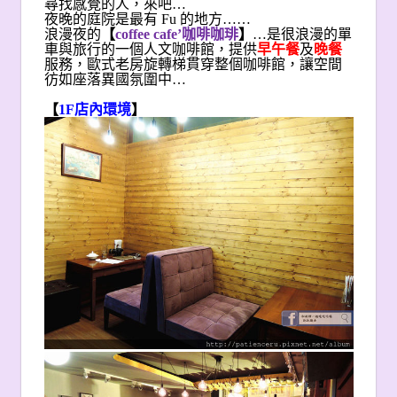
尋找感覺的人，來吧…
夜晚的庭院是最有 Fu 的地方……
浪漫夜的
【
coffee cafe’
咖啡咖琲
】
…是很浪漫的單
車與旅行的一個人文咖啡館，提供
早午餐
及
晚餐
服務，歐式老房旋轉梯貫穿整個咖啡館，讓空間
彷如座落異國氛圍中…
【
1F
店內環境
】