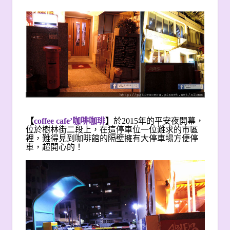
【
coffee cafe’
咖啡咖琲
】
於2015年的平安夜開幕，
位於樹林街二段上，在這停車位一位難求的市區
裡，難得見到咖啡館的隔壁擁有大停車場方便停
車，超開心的！