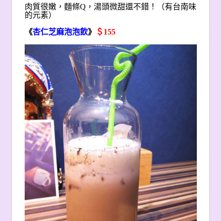
肉質很嫩，麵條Q，湯頭微甜還不錯！（有台南味
的元素）
《
杏仁芝麻泡泡飲
》
＄155