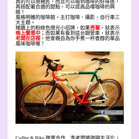
真的可以很親民，而且可以喝到咖啡的好味道，
再搭配著合適的甜點，可以提高品嚐咖啡的興
緻！
風格明確的咖啡館，主打咖啡、攝影、自行車三
大主題。
矮牆上的粉綠色燈光小招牌，如果
亮著
，就表示
晚上營業中
；而如果有看到這台鋼管車，就表示
老闆在店裡
，他會親自為你手煮一杯香醇的單品
風味咖啡喔！
Coffee & Bike
跨業合作…李老闆將咖啡生活化，