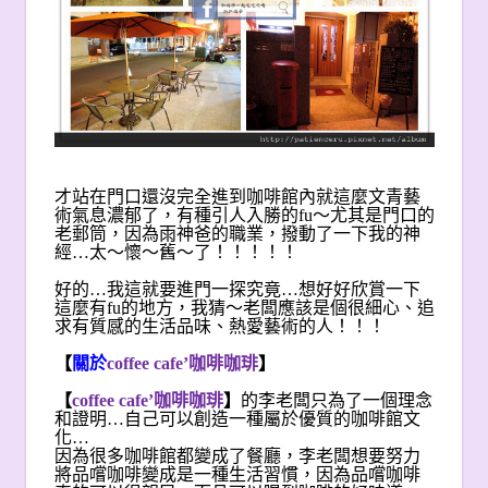
才站在門口還沒完全進到咖啡館內就這麼文青藝
術氣息濃郁了，有種引人入勝的fu～尤其是門口的
老郵筒，因為雨神爸的職業，撥動了一下我的神
經…太～懷～舊～了！！！！！
好的…我這就要進門一探究竟…想好好欣賞一下
這麼有fu的地方，我猜～老闆應該是個很細心、追
求有質感的生活品味、熱愛藝術的人！！！
【
關於
coffee cafe’
咖啡咖琲
】
【
coffee cafe’
咖啡咖琲
】
的李老闆只為了一個理念
和證明…自己可以創造一種屬於優質的咖啡館文
化…
因為很多咖啡館都變成了餐廳，李老闆想要努力
將品嚐咖啡變成是一種生活習慣，因為品嚐咖啡