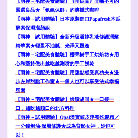
【雨神－
宅配美食
體驗】《啡良品》
非嚐不可的
嚴選良品
★「氮氣保鮮」的濾掛式咖啡
【雨神－試用體驗】
日本原裝進口Papafresh
木瓜
酵素保濕潔顏組
【雨神－試用體驗】全新升級潘婷乳液修護潤髮
精華素★輕盈不油膩、光澤又飄逸
【雨神－宅配美食體驗】櫻果樹
手工烘焙坊
★用
心和堅持做出越吃越涮嘴的手工餅乾
【雨神－宅配美食體驗】用甜點感受真功夫★漫
步左岸甜點工作室★一個人也可以享受法式幸福
氛圍
【雨神－宅配美食體驗】娘饌胡同★一口接一
口，越吃越順口的北方料理
【雨神－試用體驗】Opal
澳寶頭皮淨養洗髮精／
一分鐘焗油‧深層修護★成為背影女神，妳也可
以！