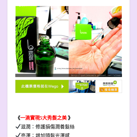
《
一滴實現5大秀髮之美
》
滋潤：修護損傷潤養髮絲
亮澤：增加頭髮光澤感