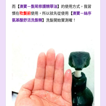
而
【
澳寶－髮尾修護精華油
】
的使用方式，我習
慣在
吹髮前
使用，所以就先從使用
【
澳寶－絲序
氨基酸舒活洗髮精
】
洗髮開始實測喔！