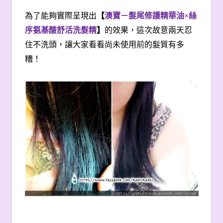
為了能夠實際呈現出
【
澳寶－髮尾修護精華油×絲
序氨基酸舒活洗髮精
】
的效果，這次故意兩天忍
住不洗頭，讓大家看看尚未使用前的髮質有多
糟！