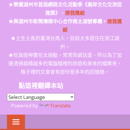
★
榮獲
湖州市首屆網路文化活動季
《兩岸文化交流促
進獎》
。
按我連結
★與湖州市新聞傳媒中心合作南太湖號專欄。
按我連
結
★土生土長的臺灣台南人，目前大多居住在浙江湖
州。
★吃貨雨神實在太過動，常常到處玩耍，所以為了加
速清掃越積越多的電腦檔裡的旅遊和美食的檔案夾，
格子裡的文章會有部份是多年的回憶錄。
點這裡翻譯本站
Powered by
Translate