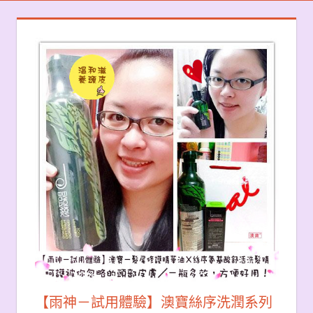
【雨神－試用體驗】澳寶絲序洗潤系列