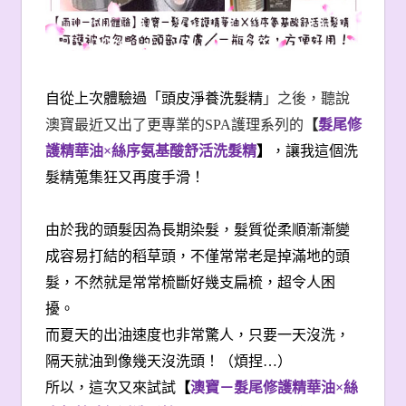
自從上次體驗過「頭皮淨養洗髮精
」之後，聽說
澳寶最近又出了更專業的SPA護理系列的
【
髮尾修
護精華油×絲序氨基酸舒活洗髮精
】
，讓我這個洗
髮精蒐集狂又再度手滑！
由於我的頭髮因為長期染髮，髮質從柔順漸漸變
成容易打結的稻草頭，不僅常常老是掉滿地的頭
髮，不然就是常常梳斷好幾支扁梳，超令人困
擾。
而夏天的出油速度也非常驚人，只要一天沒洗，
隔天就油到像幾天沒洗頭！（煩捏…
）
所以，這次又來試試
【
澳寶－髮尾修護精華油×絲