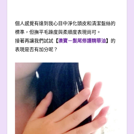
個人感覺有達到我心目中淨化頭皮和清潔髮絲的
標準，但撫平毛躁度與柔順度表現尚可。
接著再讓我們試試
【
澳寶－髮尾修護精華油
】
的
表現是否有加分呢？