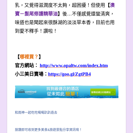
乳，又覺得滋潤度不太夠，超困擾！但使用
【
澳
寶－髮尾修護精華油
】
後…不僅感覺還蠻清爽，
味道也是聞起來很酥湖的淡淡草本香，目前也用
到愛不釋手！讚啦！
【
哪裡買？
】
官方網站：
http://www.opaltw.com/index.htm
小三美日賣場：
https://goo.gl/ZgtPB4
和雨神一起吃吃喝喝趴趴造去
按讚即可收到更多美食&旅遊景點分享資訊唷！