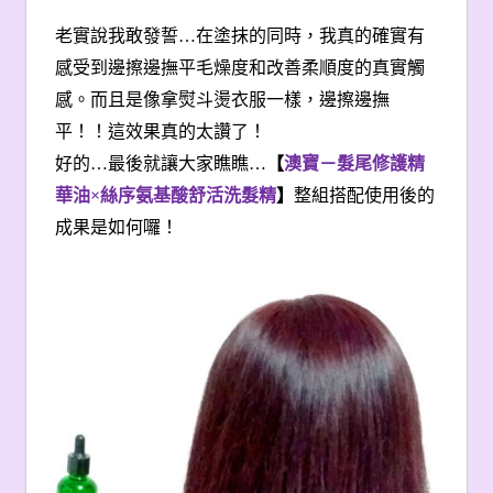
老實說我敢發誓…在塗抹的同時，我真的確實有
感受到邊擦邊撫平毛燥度和改善柔順度的真實觸
感。而且是像拿熨斗燙衣服一樣，邊擦邊撫
平！！這效果真的太讚了！
好的…最後就讓大家瞧瞧…
【
澳寶－髮尾修護精
華油×絲序氨基酸舒活洗髮精
】
整組搭配使用後的
成果是如何囉！