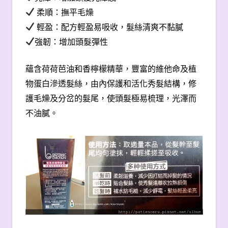
柔順：撫平毛燥
輕盈：配方輕盈易吸收，髮絲清爽不黏膩
強韌：增加頭髮彈性
蘊含荷荷芭油和香檸檬精華，豐富的維他命及植
物蛋白滲透髮絲，由內保護和活化秀髮結構，修
護毛燥及分岔的髮尾，使頭髮極易梳理，光澤而
不油膩。