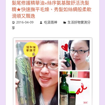
髮尾修護精華油×絲序氨基酸舒活洗髮
精★快速撫平毛燥、秀髮如絲綢般柔軟
滑順又飄逸
2016-04-09
吃貨雨神
生活好物實測分
享