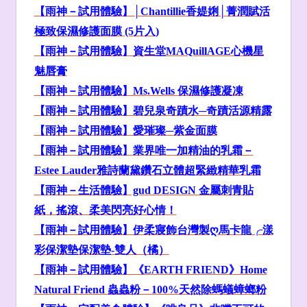
【雨神－試用體驗】│Chantillie
香媞娳│
菁潤賦活
極致保濕修護面膜 (5
片入)
【雨神－試用體驗】資生堂MAQuillAGE
心機星
魅唇膏
【雨神－試用體驗】Ms.Wells
保濕修護凝凍
【雨神－試用體驗】碧兒泉奇蹟水─奇蹟活源精露
【雨神－試用體驗】愛璀璨─
紫金面膜
【雨神－試用體驗】
業界唯一加精油的乳霜
－
Estee Lauder
雅詩蘭黛鑽石立體超緊緻精華乳霜
【雨神－生活體驗】gud DESIGN
金屬刺青貼
紙，搖滾、柔美閃亮好心情！
【雨神－試用體驗】伊柔寢飾台灣製ღ
馬卡龍╭漾
彩保潔墊保潔墊-
雙人（橘）
【雨神－試用體驗】《EARTH FRIEND
》Home
Natural Friend
蟲蟲粉－100%
天然除螞蟻蟑螂粉