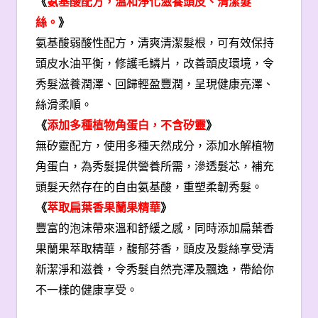
《
氨基酸配方，溫和淨化滋養頭皮、清潔髮
絲。
》
氨基酸弱酸性配方，清爽清潔髮根，可有效保持
頭皮水油平衡，修護毛鱗片，改善頭皮環境，令
秀髮滋養潤澤、回歸輕盈豐潤，呈現健康亮澤、
絲滑柔順。
《
添加多種植物角蛋白，不含矽靈
》
無矽靈配方，使用多種天然成分，添加水解植物
角蛋白，為秀髮提供營養所需，滲透髮芯，補充
頭髮天然存在的自由氨基酸，重塑柔韌秀髮。
《
萃取扁葉香果蘭果精華
》
豐富的泡沫帶來溫和舒緩之感，同時添加扁葉香
果蘭果萃取精華，馥郁芬香，頭皮及髮絲享受清
新潔淨和滋養，令秀髮自然亮澤及飄逸，帶給你
不一樣的健康享受。