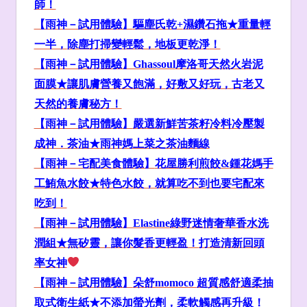
師！
【雨神－試用體驗】
驅塵氏乾+
濕鑽石拖★
重量輕
一半，
除塵打掃
變輕鬆，
地板更乾淨
！
【雨神－試用體驗】Ghassoul
摩洛哥天然火岩泥
面膜★
讓肌膚營養又飽滿
，
好敷又好玩
，
古老又
天然的養膚秘方
！
【雨神－試用體驗】
嚴選新鮮苦茶籽冷料冷壓製
成神．茶油★
雨神媽上菜之茶油麵線
【雨神－宅配美食體驗】
花屋勝利煎餃&
鍾花媽手
工鮪魚水餃
★特色水餃，就算吃不到也要宅配來
吃到！
【雨神－試用體驗】Elastine
綠野迷情奢華香水洗
潤組★
無矽靈
，
讓你髮香更輕盈
！
打造清新回頭
率女神
【雨神－試用體驗】
朵舒momoco
超質感舒適柔抽
取式衛生紙★
不添加螢光劑，柔軟觸感再升級！