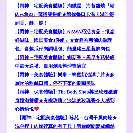
【雨神－宅配美食體驗】淘纖屋－海苔醬燒『豬
肉vs
魚肉』薄捲雙拼組★
讓你每口卡滋卡滋吃得
到香、酥、脆！
【雨神－宅配美食體驗】KAWA
巧活食品－懷念
好滋味「國民美食3
件組」★
食趣香蔥滷肉調理
包、食趣瓜仔肉調理包、能量豬三星蔥鮮肉包
【雨神－宅配美食體驗】
鄉菇香－黑早冬菇特級
中菇★
送禮、自用創意料理皆適宜
【雨神－美食體驗】
樂事－蜂蜜奶油洋芋片★
多
層次
的甜鹹口感，停不下來的
涮嘴
美味
【雨神－保養體驗】The Body Shop
英皇玫瑰嫩膚
身體滋養霜★
有機玫瑰
／
淡淡的玫瑰香令人感到
心情愉悅
【雨神－宅配美食體驗】珍苑
－
台灣干貝肉燥★
洗金捏！肉燥裡真的有干貝！讓你瞬間變成總舖