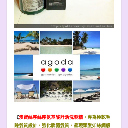
《
澳寶絲序絲序氨基酸舒活洗髮精
，專為極乾毛
躁髮質設計，強化脆弱髮質，呈現頭髮如絲綢般