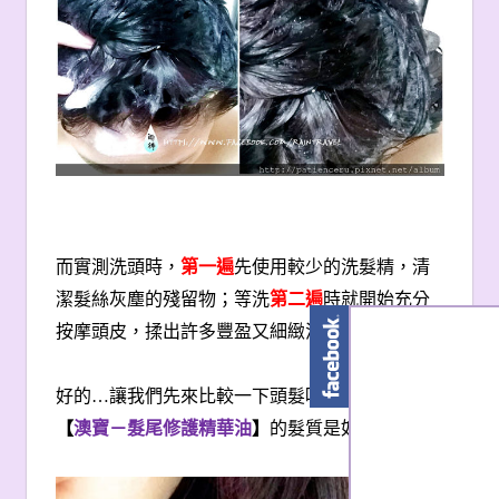
而實測洗頭時，
第一遍
先使用較少的洗髮精，清
潔髮絲灰塵的殘留物；等洗
第二遍
時就開始充分
按摩頭皮，揉出許多豐盈又細緻泡泡。
好的…讓我們先來比較一下頭髮吹乾後，還沒擦
【
澳寶－髮尾修護精華油
】
的髮質是如何？