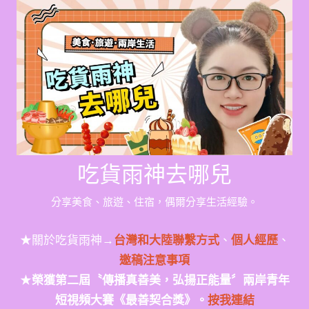
Skip
to
content
吃貨雨神去哪兒
分享美食、旅遊、住宿，偶爾分享生活經驗。
★關於吃貨雨神→
台灣和大陸聯繫方式
、
個人經歷
、
邀稿注意事項
★
榮獲第二屆〝傳播真善美，弘揚正能量〞兩岸青年
短視頻大賽《最善契合獎》。
按我連結