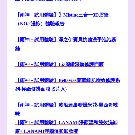
【雨神－試用體驗】】Mistine
三合一3D
眉筆
（NO.2
淺棕）體驗報告
【雨神－試用體驗】淨之伊寶貝抗菌洗手泡泡慕
絲
【雨神－試用體驗】Liz
麗緻深層修護面膜
【雨神－試用體驗】Bellavias
菁萃綺肌
瞬效修護系
列-
極緻修護面膜 (5
片入)
【雨神－試用體驗】
波滋達裹糖爆米花-
墨西哥辣
味
【雨神－試用體驗】LANAMI
淨顏溫和雙效洗卸
露+ LANAMI
淨顏溫和卸妝液