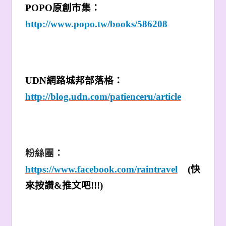
POPO
原創市集：
http://www.popo.tw/books/586208
UDN
網路城邦部落格：
http://blog.udn.com/patienceru/article
粉絲團：
https://www.facebook.com/raintravel
(
快
來按讚&推文吧!!!)