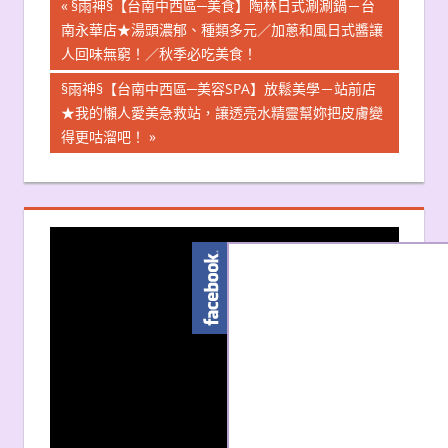
文
Previous
§雨神§【台南中西區─美食】陶林日式涮涮鍋－台
Post:
南永華店★湯頭濃郁、種類多元／加蔥和風日式醬讓
章
人回味無窮！／秋季必吃美食！
導
Next
§雨神§【台南中西區─美容SPA】放鬆美學－站前店
Post:
★我的懶人愛美急救站，讓透亮水精靈幫妳把皮膚變
覽
得更咕溜吧！