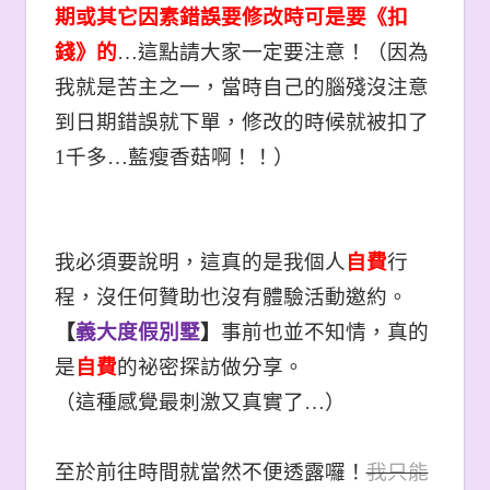
期或其它因素錯誤要修改時可是要《扣
錢》的
…這點請大家一定要注意！（因為
我就是苦主之一，當時自己的腦殘沒注意
到日期錯誤就下單，修改的時候就被扣了
1千多…藍瘦香菇啊！！
）
我必須要說明，這真的是我個人
自費
行
程，沒任何贊助也沒有體驗活動邀約。
【
義大度假別墅
】
事前也並不知情，真的
是
自費
的祕密探訪做分享。
（這種感覺最刺激又真實了
…
）
至於前往時間就當然不便透露囉！
我只能