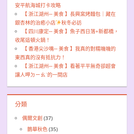
安平航海城打卡攻略
【 浙江湖州─ 美食 】長興窯烤麵包｜藏在
銀杏林的治癒小店
秋冬必訪
【 四川康定─ 美食 】魚子西日落+新都橋，
收尾這頓火鍋！
【 香港尖沙嘴─ 美食 】我真的對糯嘰嘰的
東西真的沒有抵抗力！
【 浙江湖州─ 美食 】看著平平無奇卻超會
讓人呷ㄉㄧㄠˊ的一間店
分類
偶爾文創
(37)
鵲華秋色
(35)