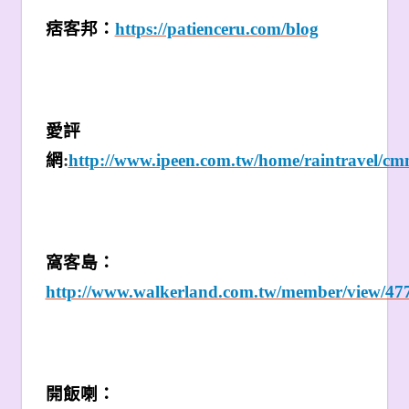
痞客邦：
https://patienceru.com/blog
愛評
網
:
http://www.ipeen.com.tw/home/raintravel/cm
窩客島：
http://www.walkerland.com.tw/member/view/47
開飯喇：