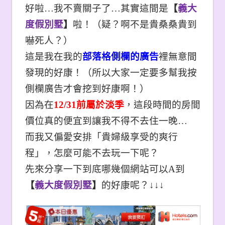
好啦…我不賣關子了…其實這間是
【
義大
度假別墅
】
啦！（疑？啊不是貴桑桑貴到
嚇死人？）
這是我在我的
部落格側欄的廣告
裡無意間
發現的好康！（所以大家一定要多幫我按
側欄廣告才會挖到好康啊！
）
因為在
12/31
前屬於淡季
，這段時間的房間
價位真的便宜到讓我不得不去住一晚…
而我又偏愛安排「貴婦級享受的爽行
程」，怎麼可能不去玩一下呢？
先來分享一下到底哪幾個網站可以A到
【
義大度假別墅
】
的好康呢？↓↓↓