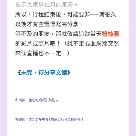
提示大家是12月的某天
。
所以，行程結束後，可能要非~~~常很久
以後才有空慢慢寫完分享。
等不及的朋友，那就敬請追蹤當天
粉絲團
的影片或照片吧！（說不定心血來潮突然
來個直播也不一定…
）
《
未完，待分享文續
》
和雨神一起吃吃喝喝趴趴造去
按讚即可收到更多美食&旅遊景點分享資訊唷！