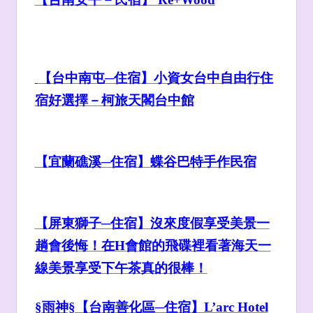
【台中南屯─住宿】小資女台中自由行住
宿好選擇－柯旅天閣台中館
【
宜蘭礁溪
─住宿】蝶谷巴特手作民宿
【屏東獅子─
住宿】沒來度假享受美景一
趟會後悔！在H
會館的飛碟裡看著海天一
線美景享受下午茶真的很棒！
§雨神§【台南善化區─住宿】L’arc Hotel