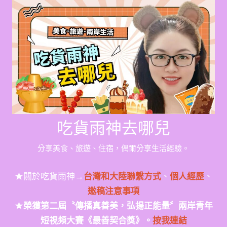
Skip
to
content
吃貨雨神去哪兒
分享美食、旅遊、住宿，偶爾分享生活經驗。
★關於吃貨雨神→
台灣和大陸聯繫方式
、
個人經歷
、
邀稿注意事項
★
榮獲第二屆〝傳播真善美，弘揚正能量〞兩岸青年
短視頻大賽《最善契合獎》。
按我連結