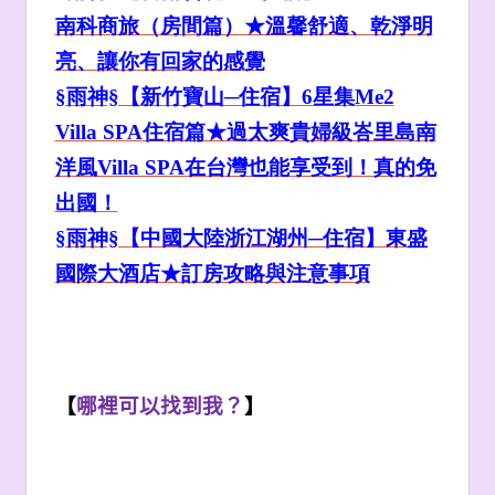
南科商旅（房間篇）★溫馨舒適、乾淨明
亮、讓你有回家的感覺
§雨神§【新竹寶山─住宿】6
星集Me2
Villa SPA
住宿篇★過太爽貴婦級峇里島南
洋風Villa SPA
在台灣也能享受到！真的免
出國！
§雨神§【中國大陸浙江湖州─住宿】東盛
國際大酒店★訂房攻略與注意事項
【
哪裡可以找到我？
】