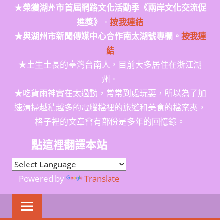
★
榮獲
湖州市首屆網路文化活動季
《兩岸文化交流促
進獎》
。
按我連結
★與湖州市新聞傳媒中心合作南太湖號專欄。
按我連
結
★土生土長的臺灣台南人，目前大多居住在浙江湖
州。
★吃貨雨神實在太過動，常常到處玩耍，所以為了加
速清掃越積越多的電腦檔裡的旅遊和美食的檔案夾，
格子裡的文章會有部份是多年的回憶錄。
點這裡翻譯本站
Powered by
Translate