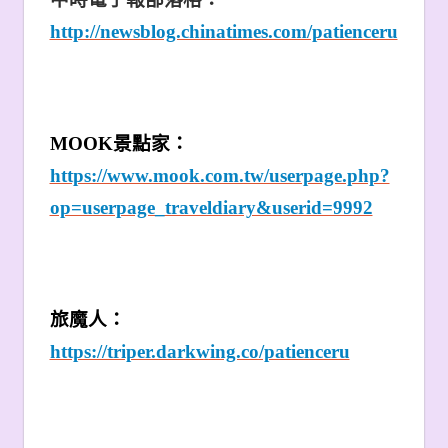
http://newsblog.chinatimes.com/patienceru
MOOK
景點家：
https://www.mook.com.tw/userpage.php?
op=userpage_traveldiary&userid=9992
旅魔人：
https://triper.darkwing.co/patienceru