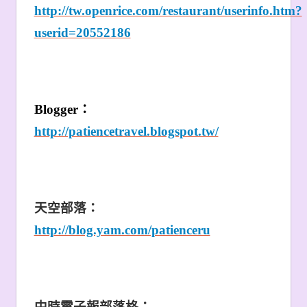
http://tw.openrice.com/restaurant/userinfo.htm?
userid=20552186
Blogger
：
http://patiencetravel.blogspot.tw/
天空部落：
http://blog.yam.com/patienceru
中時電子報部落格：