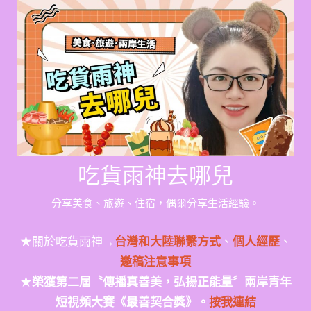
Skip
to
content
吃貨雨神去哪兒
分享美食、旅遊、住宿，偶爾分享生活經驗。
★關於吃貨雨神→
台灣和大陸聯繫方式
、
個人經歷
、
邀稿注意事項
★
榮獲第二屆〝傳播真善美，弘揚正能量〞兩岸青年
短視頻大賽《最善契合獎》。
按我連結