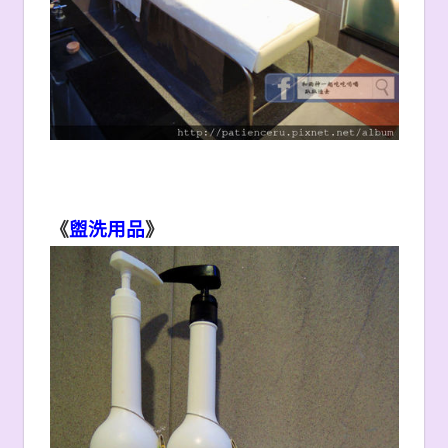
《
盥洗用品
》