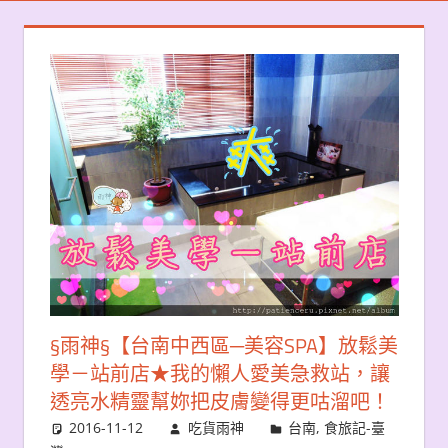
§雨神§【台南中西區─美容SPA】放鬆美
學－站前店★我的懶人愛美急救站，讓
透亮水精靈幫妳把皮膚變得更咕溜吧！
2016-11-12
吃貨雨神
台南
,
食旅記-臺