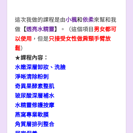
這次我做的課程是由
小楓
和
依柔
來幫和我
做
【
透亮水精靈
】
。（這個項目
男女都可
以使用
，但是
只接受女性做肩頸手臂放
鬆
）
★
課程內容：
水嫩深層卸妝、洗臉
淨晰清除粉刺
奇異果酵素整肌
玻尿酸深層補水
水精靈修護按摩
燕窩專業軟膜
角質層排列整合