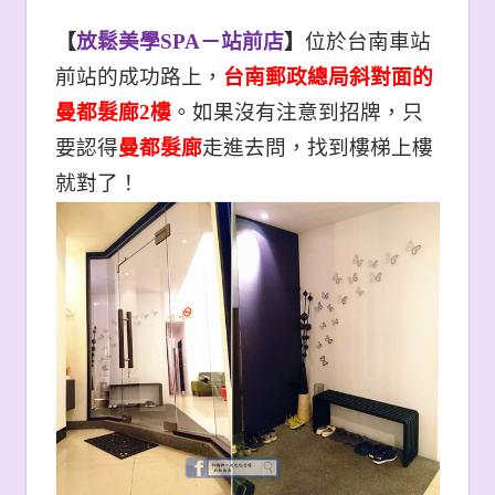
【
放鬆美學SPA－站前店
】
位於台南車站
前站的成功路上，
台南郵政總局斜對面的
曼都髮廊2樓
。如果沒有注意到招牌，只
要認得
曼都髮廊
走進去問，找到樓梯上樓
就對了！