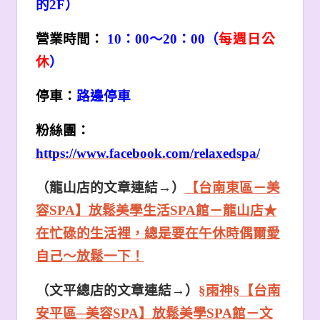
的2F）
營業時間：
10：00～20：00
（
每週日公
休
）
停車：
路邊停車
粉絲團：
https://www.facebook.com/relaxedspa/
（
龍山店的文章連結
→
）
【台南東區－美
容SPA】放鬆美學生活SPA館－龍山店★
在忙碌的生活裡，總是要在午休時偶爾愛
自己～放鬆一下！
（
文平總店
的文章連結
→
）
§雨神§【台南
安平區─美容SPA】放鬆美學SPA館－文