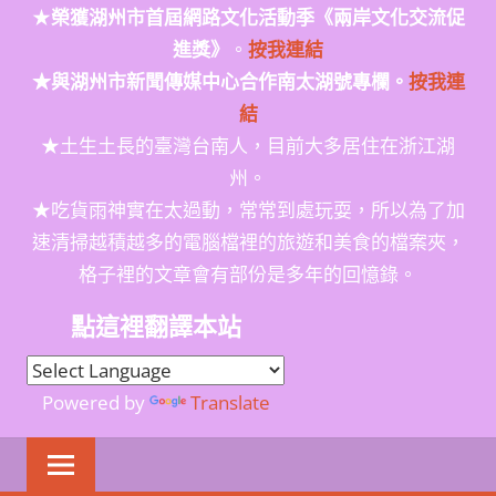
★
榮獲
湖州市首屆網路文化活動季
《兩岸文化交流促
進獎》
。
按我連結
★與湖州市新聞傳媒中心合作南太湖號專欄。
按我連
結
★土生土長的臺灣台南人，目前大多居住在浙江湖
州。
★吃貨雨神實在太過動，常常到處玩耍，所以為了加
速清掃越積越多的電腦檔裡的旅遊和美食的檔案夾，
格子裡的文章會有部份是多年的回憶錄。
點這裡翻譯本站
Powered by
Translate