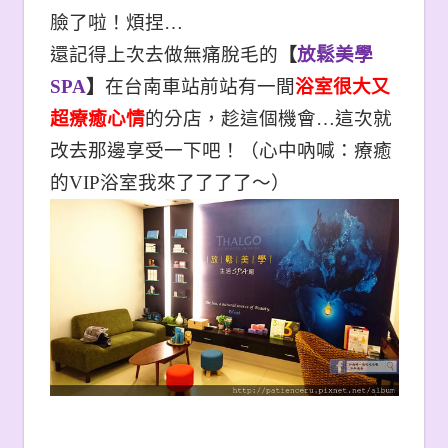
臉了啦！煩捏…
還記得上次去做無痛脫毛的
【
放鬆美學
SPA
】
在台南車站前站有一間
浴室很大又
超療癒心情
的分店，趁這個機會…這次就
改去那邊享受一下吧！（心中吶喊：療癒
的VIP浴室我來了了了了～
）