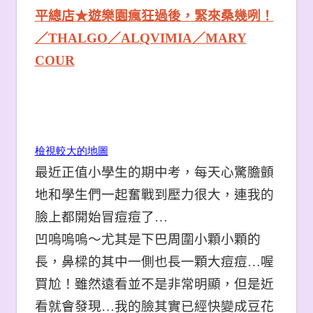
平總店★遊樂園瘋狂過後，緊來桑幾咧！
／THALGO／ALQVIMIA／MARY
COUR
檢視較大的地圖
最近正值小學生的期中考，每天心驚膽顫
地和學生們一起奮戰到壓力很大，連我的
臉上都開始冒痘痘了…
凹嗚嗚嗚～
尤其是下巴周圍小顆小顆的
長，鼻樑的其中一側也長一顆大痘痘…喔
買尬！雖然遠看並不是非常明顯，但是近
看就會發現…我的臉其實已經快變成豆花