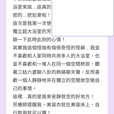
浴室來說…這真的是媲美私人工作室的隱
密的…挖尬意啦！
這次是我第一次使用到這麼大間的VIP有
獨立超大浴室的芳療包廂…一定要好好記
錄一下此時此刻的心情！
其實我這個怪咖有個很奇怪的怪癖…我並
不喜歡和人家同時共用多人的大浴室，也
並不喜歡和一堆人在同一個空間梳妝，聽
著三姑六婆聊八卦的熱絡聊天聲，反而喜
歡一個人靜靜地呆在獨立的空間放空做自
己的事情。
這裡…真的是我來安靜放空的好地方！
芳療師提醒我，美容衣就在美容床上，自
行取用就可以囉！