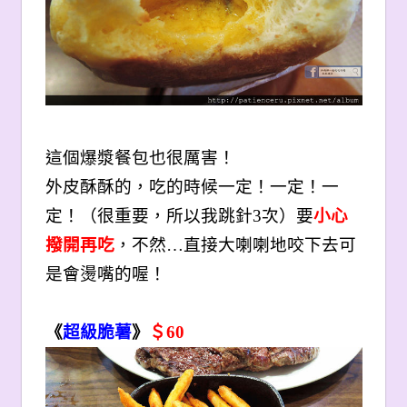
這個爆漿餐包也很厲害！
外皮酥酥的，吃的時候一定！一定！一
定！（很重要，所以我跳針3次）要
小心
撥開再吃
，不然…直接大喇喇地咬下去可
是會燙嘴的喔！
《
超級脆薯
》
＄60