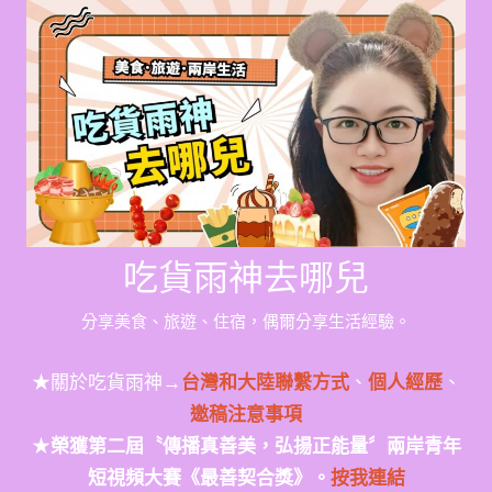
Skip
to
content
吃貨雨神去哪兒
分享美食、旅遊、住宿，偶爾分享生活經驗。
★關於吃貨雨神→
台灣和大陸聯繫方式
、
個人經歷
、
邀稿注意事項
★
榮獲第二屆〝傳播真善美，弘揚正能量〞兩岸青年
短視頻大賽《最善契合獎》。
按我連結