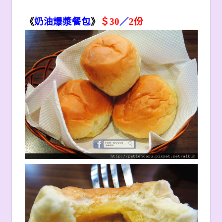
《
奶油爆漿餐包
》
＄30
／
2
份