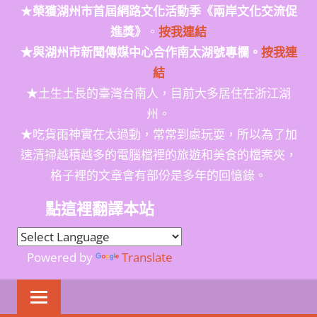
★
榮獲
湖州市首屆網路文化活動季
《兩岸文化交流促
進獎》
。
按我連結
★與湖州市新聞傳媒中心合作南太湖號專欄。
按我連
結
★土生土長的臺灣台南人，目前大多居住在浙江湖
州。
★吃貨雨神實在太過動，常常到處玩耍，所以為了加
速清掃越積越多的電腦檔裡的旅遊和美食的檔案夾，
格子裡的文章會有部份是多年的回憶錄。
點這裡翻譯本站
Powered by
Translate