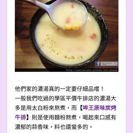
他們家的濃湯真的一定要仔細品嚐！
一般我們吃過的學區平價牛排店的濃湯大
多是用太白粉來熬煮，而
【
哞王原味炭烤
牛排
】
則是使用麵粉熬煮，喝起來口感有
濃郁的蒜香味，料也還蠻多的。