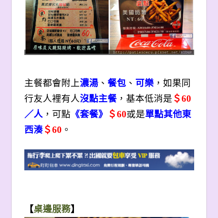
主餐都會附上
濃湯
、
餐包
、
可樂
，如果同
行友人裡有人
沒點主餐
，基本低消是
＄60
／人
，可點
《套餐》
＄60
或是
單點其他東
西湊
＄60
。
【
桌邊服務
】