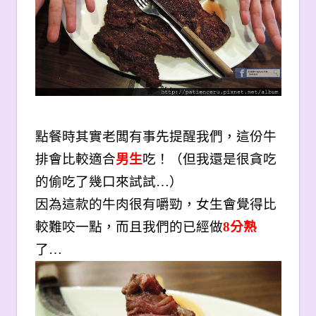
點餐時其實老闆有事先提醒我們，這份牛
排會比較適合
男生
吃！
（但我還是很貪吃
的偷吃了幾口來試試…）
因為這款的牛肉很有嚼勁，女生會覺得比
較難咬一點，而且我們的已經做
8
分熟
了…