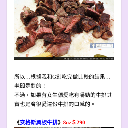
所以…根據我和G創吃完做比較的結果…
老闆是對的！
不過，如果有女生偏愛吃有嚼勁的牛排其
實也是會很愛這份牛排的口感的。
《
安格斯翼板牛排
》
8oz
＄290