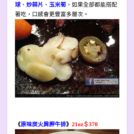
球
、
炒蒜片
、
玉米筍
，如果全部都能搭配
著吃，口感會更豐富多層次。
《
原味炭火肩胛牛排
》
21oz
＄370