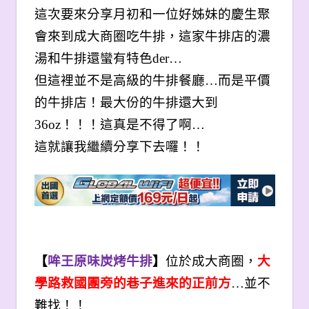
這次要來分享月初和一位好姊妹的慶生聚
會來到成大商圈吃牛排，這家牛排店的濃
湯和牛排還蠻有特色der…
但這裡並不是高級的牛排餐廳…而是平價
的牛排店！最大份的牛排還大到
36oz！！！這真是不得了啊…
這就讓我繼續分享下去囉！！
【
哞王原味炭烤牛排
】
位於成大商圈，
大
學路救國團旁的巷子進來的正前方
…
並不
難找！！