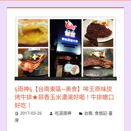
§雨神§【台南東區─美食】哞王原味炭
烤牛排★蒜香玉米濃湯好喝！牛排嫩口
好吃！
2017-03-26
吃貨雨神
台南
,
食旅記-臺
灣