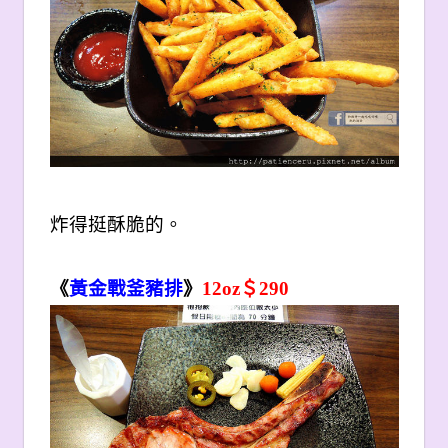
炸得挺酥脆的。
《
黃金戰釜豬排
》
12oz
＄290