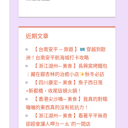
近期文章
【 台南安平 ─ 旅遊 】
穿越到歐
洲！台南安平航海城打卡攻略
【 浙江湖州─ 美食 】長興窯烤麵包
｜藏在銀杏林的治癒小店
秋冬必訪
【 四川康定─ 美食 】魚子西日落
+新都橋，收尾這頓火鍋！
【 香港尖沙嘴─ 美食 】我真的對糯
嘰嘰的東西真的沒有抵抗力！
【 浙江湖州─ 美食 】看著平平無奇
卻超會讓人呷ㄉㄧㄠˊ的一間店