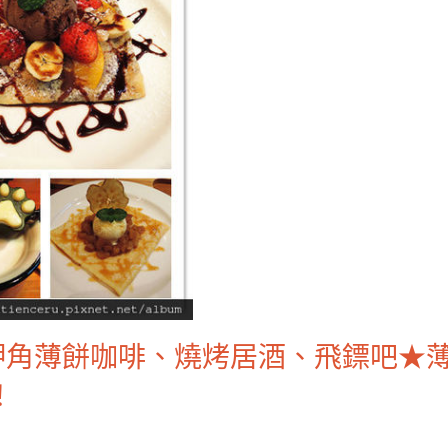
岬角薄餅咖啡、燒烤居酒、飛鏢吧★
！