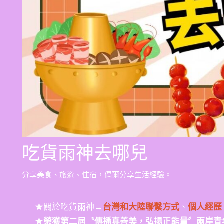
吃貨雨神去哪兒
分享美食、旅遊、住宿，偶爾分享生活經驗。
★關於吃貨雨神→
台灣和大陸聯繫方式
、
個人經歷
★
榮獲第二屆〝傳播真善美，弘揚正能量〞兩岸青