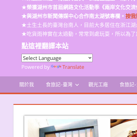
★
榮獲
湖州市首屆網路文化活動季
《兩岸文化交流
★與湖州市新聞傳媒中心合作南太湖號專欄。
按我
★土生土長的臺灣台南人，目前大多居住在浙江湖
★吃貨雨神實在太過動，常常到處玩耍，所以為了
點這裡翻譯本站
Powered by
Translate
關於我
食旅記-臺灣
觀光工廠
食旅記