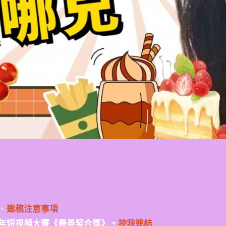
、
邀稿注意事項
年短視頻大賽《最善契合獎》。
按我連結