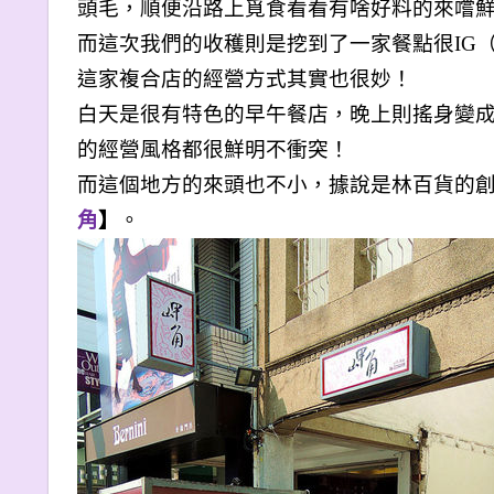
頭毛，順便沿路上覓食看看有啥好料的來嚐鮮
而這次我們的收穫則是挖到了一家餐點很IG（in
這家複合店的經營方式其實也很妙！
白天是很有特色的早午餐店，晚上則搖身變
的經營風格都很鮮明不衝突！
而這個地方的來頭也不小，據說是林百貨的
角
】
。