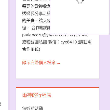
需要的歡迎收藏文章。 希望大家能夠
透過我分享走過的旅遊景點和品嚐過
的美食，讓大家都能夠擁有美好的回
憶。 合作邀約聯繫方式：
patienceru@yahoo.com.tw (e-mail)
或粉絲團私訊 微信：cyx8410 (請註明
合作單位)
顯示完整個人檔案 →
雨神的行程表
剪
無近期活動