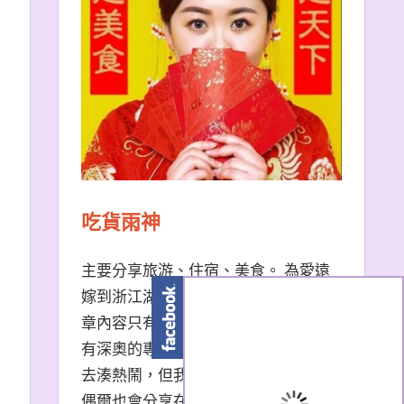
吃貨雨神
主要分享旅游、住宿、美食。 為愛遠
嫁到浙江湖州的台南天秤座女子。 文
章內容只有非常口語易懂的描述，沒
有深奧的專有名詞。 熱門景點我也會
去湊熱鬧，但我更愛冷門小眾景點。
偶爾也會分享在大陸生活的小撇步，