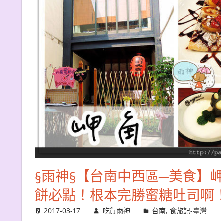
§雨神§【台南中西區─美食】
餅必點！根本完勝蜜糖吐司啊
2017-03-17
吃貨雨神
台南
,
食旅記-臺灣