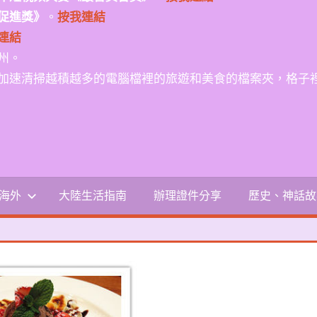
促進獎》
。
按我連結
連結
州。
加速清掃越積越多的電腦檔裡的旅遊和美食的檔案夾，格子
-海外
大陸生活指南
辦理證件分享
歷史、神話故