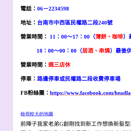
電話：
06
－2234598
地址：
台南市中西區民權路二段240號
營業時間：
11：00～17：00（
薄餅
、咖啡
）
18
：00～00：00（
居酒
、串
燒
）最後
營業時間：
週三店休
停車：
路邊停車或民權路二段收費停車場
FB
粉絲團：
https://www.facebook.com/headl
檢視較大的地圖
前陣子我家老弟G創剛找到新工作想換新髮型