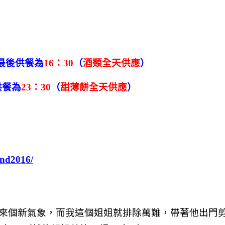
最後供餐為
16
：30
（
酒類全天供應
）
供餐為
23
：30
（
甜薄餅全天供應
）
and2016/
來個新氣象，而我這個姐姐就排除萬難，帶著他出門