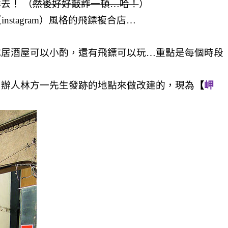
去！ （
然後好好敲詐一頓…哈！
）
stagram）風格的飛鏢複合店…
成居酒屋可以小酌，還有飛鏢可以玩…重點是每個時段
創辦人林方一先生發跡的地點來做改建的，現為
【
岬