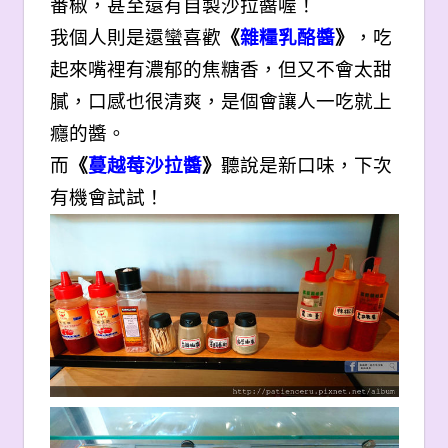
番椒，甚至還有自製沙拉醬喔！
我個人則是還蠻喜歡
《
雜糧乳酪醬
》
，吃
起來嘴裡有濃郁的焦糖香，但又不會太甜
膩，口感也很清爽，是個會讓人一吃就上
癮的醬。
而
《
蔓越莓沙拉醬
》
聽說是新口味，下次
有機會試試！