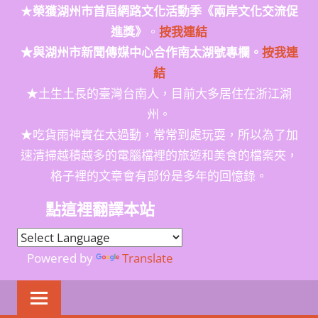
★
榮獲
湖州市首屆網路文化活動季
《兩岸文化交流促
進獎》
。
按我連結
★與湖州市新聞傳媒中心合作南太湖號專欄。
按我連
結
★土生土長的臺灣台南人，目前大多居住在浙江湖
州。
★吃貨雨神實在太過動，常常到處玩耍，所以為了加
速清掃越積越多的電腦檔裡的旅遊和美食的檔案夾，
格子裡的文章會有部份是多年的回憶錄。
點這裡翻譯本站
Powered by
Translate