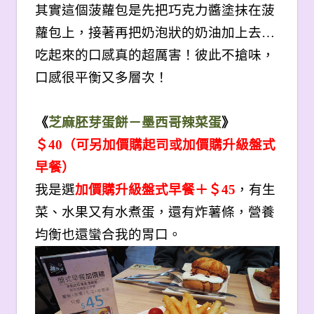
其實這個菠蘿包是先把巧克力醬塗抹在菠
蘿包上，接著再把奶泡狀的奶油加上去…
吃起來的口感真的超厲害！彼此不搶味，
口感很平衡又多層次！
《
芝麻胚芽蛋餅－墨西哥辣菜蛋
》
＄40（可另加價購起司或加價購升級盤式
早餐）
我是選
加價購升級盤式早餐＋＄45
，有生
菜、水果又有水煮蛋，還有炸薯條，營養
均衡也還蠻合我的胃口。