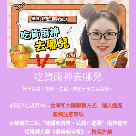
Skip
to
content
吃貨雨神去哪兒
分享美食、旅遊、住宿，偶爾分享生活經驗。
★關於吃貨雨神→
台灣和大陸聯繫方式
、
個人經歷
、
邀稿注意事項
★
榮獲第二屆〝傳播真善美，弘揚正能量〞兩岸青年
短視頻大賽《最善契合獎》。
按我連結