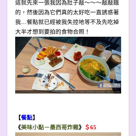
這就先來一張我因為肚子敲～～～敲敲餓
的，然後因為它們真的太好吃一直誘惑著
我…餐點就已經被我失控地等不及先吃掉
大半才想到要拍的食物合照！
【
餐點
】
《
美味小點－墨西哥炸雞
》
＄65