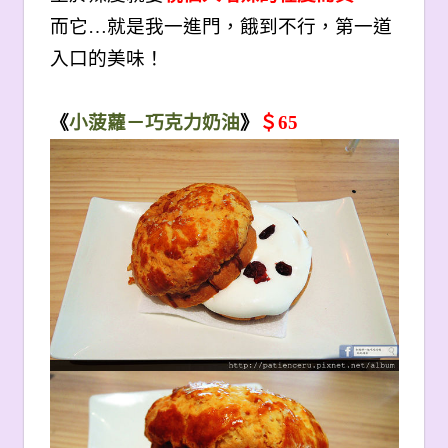
而它…就是我一進門，餓到不行，第一道
入口的美味！
《
小菠蘿－巧克力奶油
》
＄65