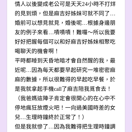
情人以後變成老公可是天天24小時不打烊
的見到煩，但是麻吉好姊妹可就不同了…
婚前可以想見就見，婚後呢…根據身邊朋
友的例子來看…嘖嘖嘖！難囉～所以我要
好好把握每個可以和好麻吉好姊妹相聚吃
喝聊天的機會啊！
平時都睡到天昏地暗才會自然醒的我，最
近呢…因為每天都要早起研究一堆密密麻
麻的數據，所以很難得的早起吃早餐，於
是我就拿起手機call了麻吉陪我覓食去！
（我爸媽這陣子肯定會很開心的在心中不
停地瘋狂放煙火吧！一向過美國時差的女
兒…生理時鐘終於正常了！）
但是我就慘了…因為我難得把生理時鐘調