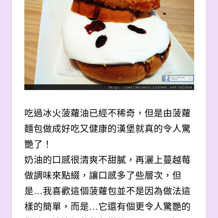
吃過冰火菠蘿油已經不稀奇，但是由菠蘿
麵包做成好吃又健康的漢堡就真的令人驚
艷了！
奶油的口感很清爽不甜膩，再灑上蔓越莓
做調味來點綴，讓口感多了些層次，但
是…我喜歡這個菠蘿包並不是因為做法這
樣的簡單，而是…它還有個更令人驚艷的