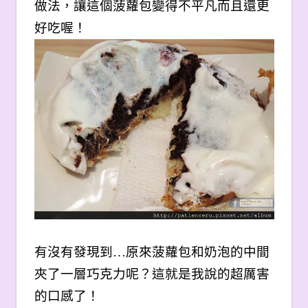
做法，讓這個菠蘿包變得不平凡而且還更
好吃喔！
有沒有發現到…原來菠蘿包和奶泡的中間
夾了一層巧克力呢？這就是我說的超厲害
的口感了！