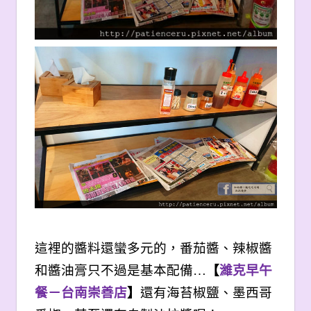
這裡的醬料還蠻多元的，番茄醬、辣椒醬
和醬油膏只不過是基本配備…
【
濰克早午
餐－台南崇善店
】
還有海苔椒鹽、墨西哥