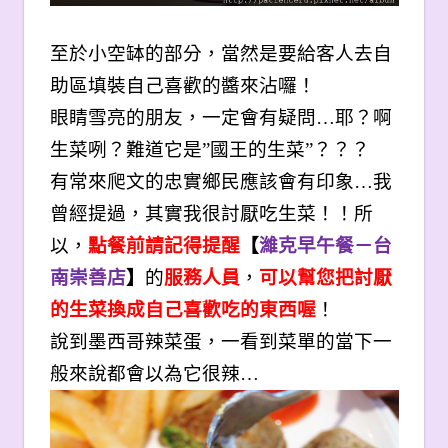
至於小空缽的部分，當然是要給客人去自
助區填裝自己喜歡的醬來沾囉！
眼睛雪亮的朋友，一定會有疑問…耶？啊
生菜咧？難道它是”國王的生菜”？？？
有常來爬文的忠實鄉民應該會有印象…我
曾經提過，其實我很討厭吃生菜！！所
以，
點餐前請記得提醒
【
濰克早午餐－台
南崇善店
】
的
服務人員
，
可以幫您把討厭
的生菜換成自己喜歡吃的東西喔
！
說到墨西哥辣菜蛋，一看到菜單的當下一
般來說都會以為它很辣…