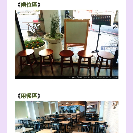
《
候位區
》
《
用餐區
》