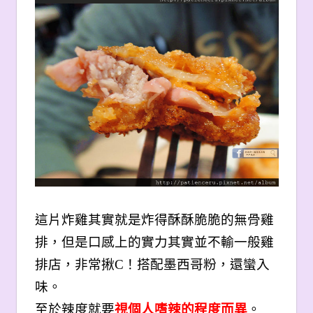
這片炸雞其實就是炸得酥酥脆脆的無骨雞
排，但是口感上的實力其實並不輸一般雞
排店，非常揪C！搭配墨西哥粉，還蠻入
味。
至於辣度就要
視個人嗜辣的程度而異
。