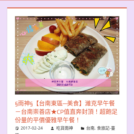
§雨神§【台南東區─美食】濰克早午餐
－台南崇善店★CP值直奔封頂！超飽足
份量的平價優雅早午餐！
2017-02-24
吃貨雨神
台南
,
食旅記-臺