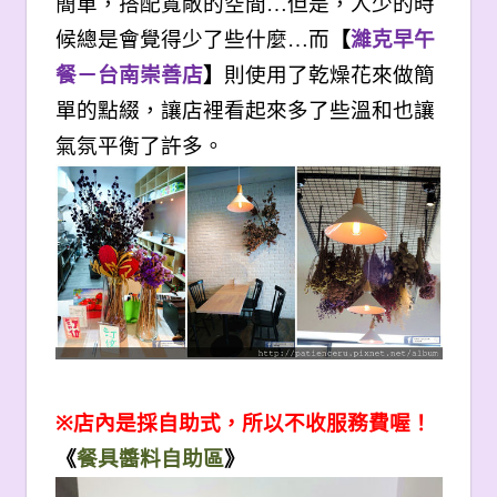
簡單，搭配寬敞的空間…但是，人少的時
候總是會覺得少了些什麼…而
【
濰克早午
餐－台南崇善店
】
則使用了乾燥花來做簡
單的點綴，讓店裡看起來多了些溫和也讓
氣氛平衡了許多。
※
店內是採自助式，所以不收服務費喔！
《
餐具醬料自助區
》