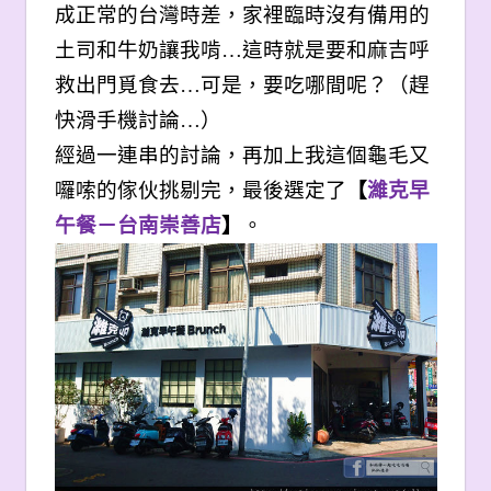
成正常的台灣時差，家裡臨時沒有備用的
土司和牛奶讓我啃…這時就是要和麻吉呼
救出門覓食去…可是，要吃哪間呢？（趕
快滑手機討論…）
經過一連串的討論，再加上我這個龜毛又
囉嗦的傢伙挑剔完，最後選定了
【
濰克早
午餐－台南崇善店
】
。