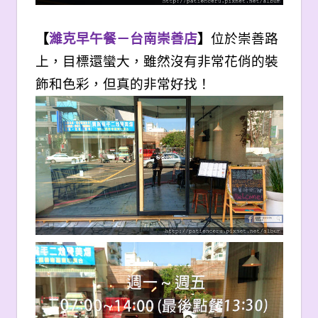
【
濰克早午餐－台南崇善店
】
位於崇善路
上，目標還蠻大，雖然沒有非常花俏的裝
飾和色彩，但真的非常好找！