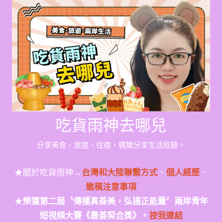
Skip
to
content
吃貨雨神去哪兒
分享美食、旅遊、住宿，偶爾分享生活經驗。
★關於吃貨雨神→
台灣和大陸聯繫方式
、
個人經歷
、
邀稿注意事項
★
榮獲第二屆〝傳播真善美，弘揚正能量〞兩岸青年
短視頻大賽《最善契合獎》。
按我連結