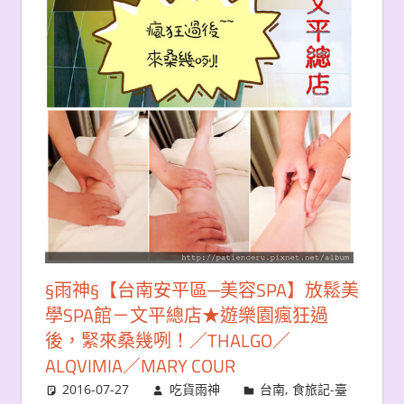
§雨神§【台南安平區─美容SPA】放鬆美
學SPA館－文平總店★遊樂園瘋狂過
後，緊來桑幾咧！／THALGO／
ALQVIMIA／MARY COUR
2016-07-27
吃貨雨神
台南
,
食旅記-臺