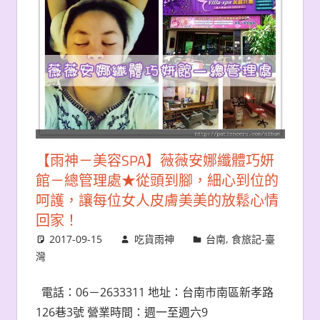
【雨神－美容SPA】薇薇安娜纖體巧妍
館－總管理處★從頭到腳，細心到位的
呵護，讓每位女人皮膚美美的放鬆心情
回家！
2017-09-15
吃貨雨神
台南
,
食旅記-臺
灣
電話：06－2633311 地址：台南市南區新孝路
126巷3號 營業時間：週一至週六9