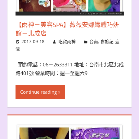
【雨神－美容SPA】薇薇安娜纖體巧妍
館－北成店
2017-09-18
吃貨雨神
台南
,
食旅記-臺
灣
預約電話：06－2633311 地址：台南市北區北成
路401號 營業時間：週一至週六9
Continue reading