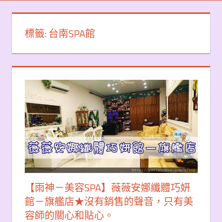
標籤:
台南SPA館
【雨神－美容SPA】薇薇安娜纖體巧妍
館－旗艦店★沒有銷售的聲音，只有美
容師的關心和貼心。