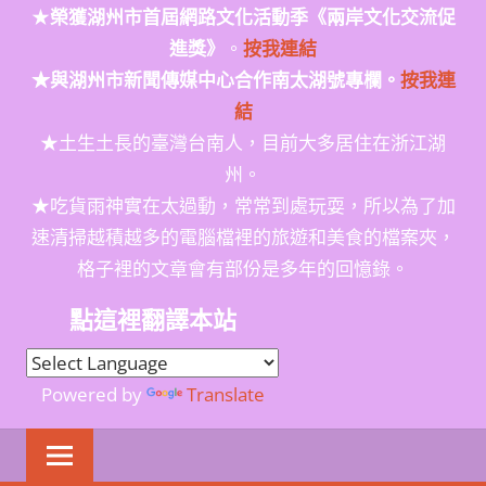
★
榮獲
湖州市首屆網路文化活動季
《兩岸文化交流促
進獎》
。
按我連結
★與湖州市新聞傳媒中心合作南太湖號專欄。
按我連
結
★土生土長的臺灣台南人，目前大多居住在浙江湖
州。
★吃貨雨神實在太過動，常常到處玩耍，所以為了加
速清掃越積越多的電腦檔裡的旅遊和美食的檔案夾，
格子裡的文章會有部份是多年的回憶錄。
點這裡翻譯本站
Powered by
Translate