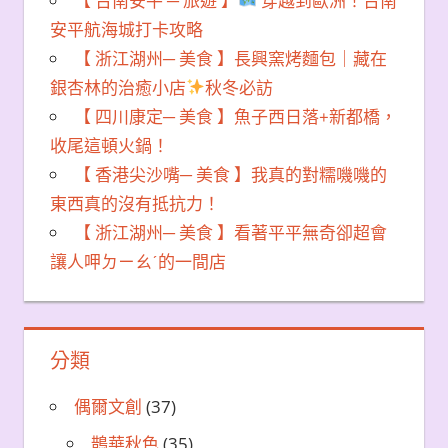
【 台南安平 ─ 旅遊 】
穿越到歐洲！台南
安平航海城打卡攻略
【 浙江湖州─ 美食 】長興窯烤麵包｜藏在
銀杏林的治癒小店
秋冬必訪
【 四川康定─ 美食 】魚子西日落+新都橋，
收尾這頓火鍋！
【 香港尖沙嘴─ 美食 】我真的對糯嘰嘰的
東西真的沒有抵抗力！
【 浙江湖州─ 美食 】看著平平無奇卻超會
讓人呷ㄉㄧㄠˊ的一間店
分類
偶爾文創
(37)
鵲華秋色
(35)