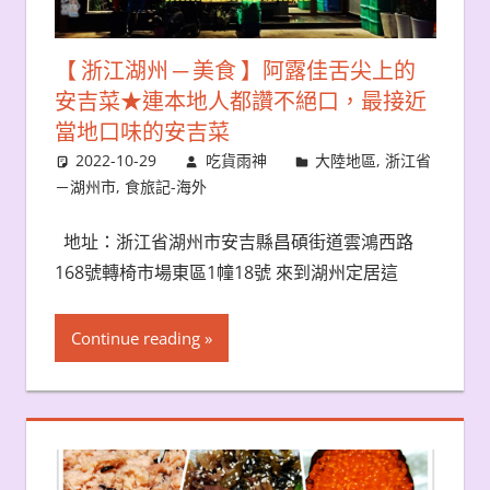
【 浙江湖州 ─ 美食 】阿露佳舌尖上的
安吉菜★連本地人都讚不絕口，最接近
當地口味的安吉菜
2022-10-29
吃貨雨神
大陸地區
,
浙江省
－湖州市
,
食旅記-海外
地址：浙江省湖州市安吉縣昌碩街道雲鴻西路
168號轉椅市場東區1幢18號 來到湖州定居這
Continue reading