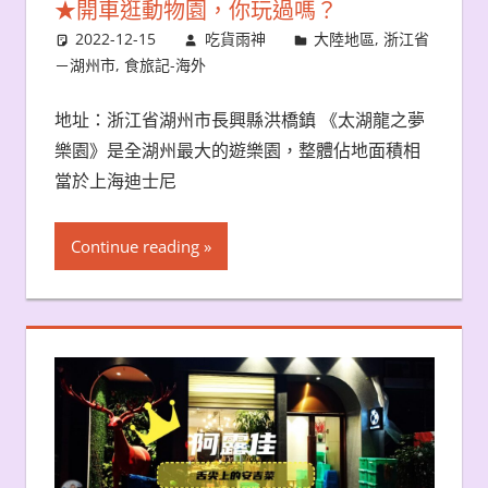
★開車逛動物園，你玩過嗎？
2022-12-15
吃貨雨神
大陸地區
,
浙江省
－湖州市
,
食旅記-海外
地址：浙江省湖州市長興縣洪橋鎮 《太湖龍之夢
樂園》是全湖州最大的遊樂園，整體佔地面積相
當於上海迪士尼
Continue reading