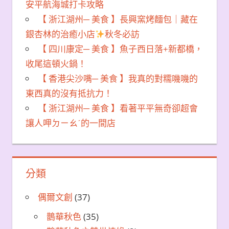
安平航海城打卡攻略
【 浙江湖州─ 美食 】長興窯烤麵包｜藏在
銀杏林的治癒小店
秋冬必訪
【 四川康定─ 美食 】魚子西日落+新都橋，
收尾這頓火鍋！
【 香港尖沙嘴─ 美食 】我真的對糯嘰嘰的
東西真的沒有抵抗力！
【 浙江湖州─ 美食 】看著平平無奇卻超會
讓人呷ㄉㄧㄠˊ的一間店
分類
偶爾文創
(37)
鵲華秋色
(35)