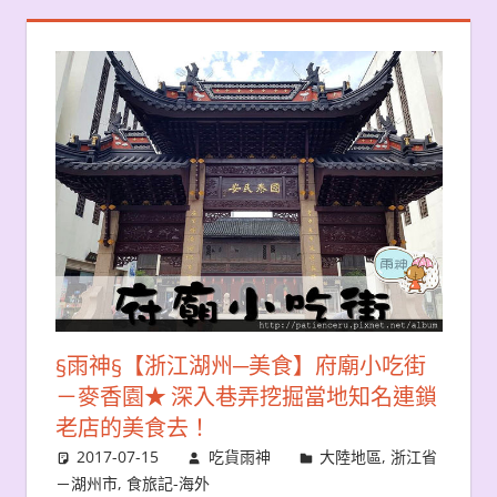
§雨神§【浙江湖州─美食】府廟小吃街
－麥香園★ 深入巷弄挖掘當地知名連鎖
老店的美食去！
2017-07-15
吃貨雨神
大陸地區
,
浙江省
－湖州市
,
食旅記-海外