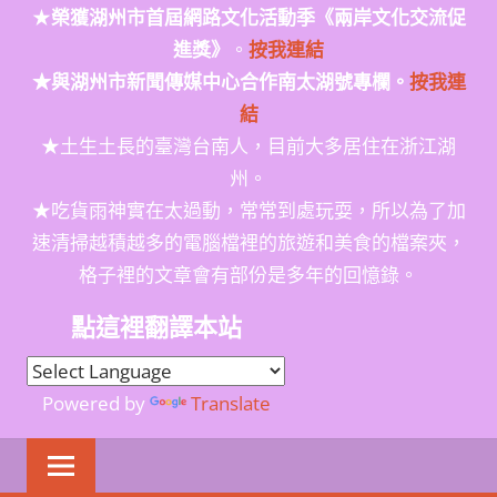
★
榮獲
湖州市首屆網路文化活動季
《兩岸文化交流促
進獎》
。
按我連結
★與湖州市新聞傳媒中心合作南太湖號專欄。
按我連
結
★土生土長的臺灣台南人，目前大多居住在浙江湖
州。
★吃貨雨神實在太過動，常常到處玩耍，所以為了加
速清掃越積越多的電腦檔裡的旅遊和美食的檔案夾，
格子裡的文章會有部份是多年的回憶錄。
點這裡翻譯本站
Powered by
Translate