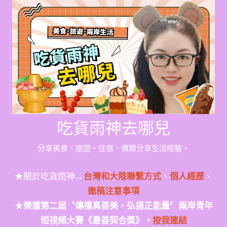
Skip
to
content
吃貨雨神去哪兒
分享美食、旅遊、住宿，偶爾分享生活經驗。
★關於吃貨雨神→
台灣和大陸聯繫方式
、
個人經歷
、
邀稿注意事項
★
榮獲第二屆〝傳播真善美，弘揚正能量〞兩岸青年
短視頻大賽《最善契合獎》。
按我連結