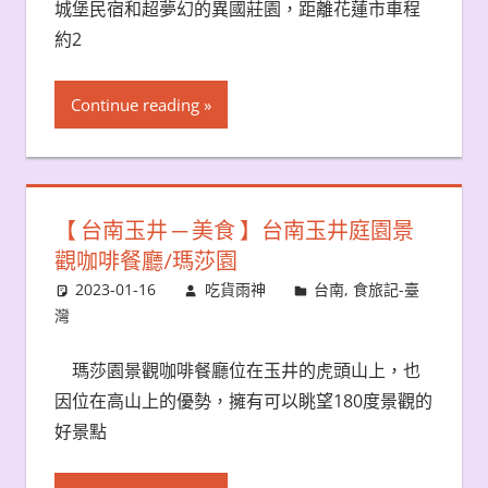
城堡民宿和超夢幻的異國莊園，距離花蓮市車程
約2
Continue reading
【 台南玉井 ─ 美食 】台南玉井庭園景
觀咖啡餐廳/瑪莎園
2023-01-16
吃貨雨神
台南
,
食旅記-臺
灣
瑪莎園景觀咖啡餐廳位在玉井的虎頭山上，也
因位在高山上的優勢，擁有可以眺望180度景觀的
好景點