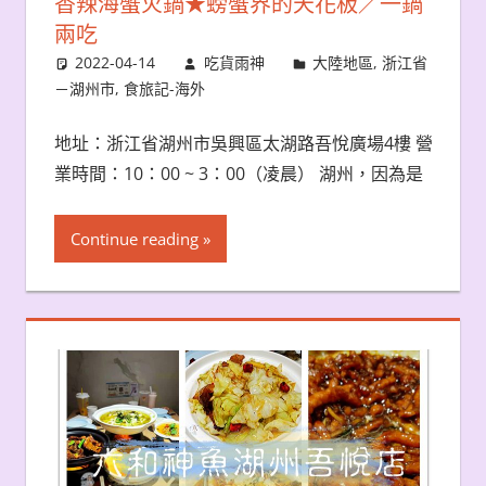
香辣海蟹火鍋★螃蟹界的天花板／一鍋
兩吃
2022-04-14
吃貨雨神
大陸地區
,
浙江省
－湖州市
,
食旅記-海外
地址：浙江省湖州市吳興區太湖路吾悅廣場4樓 營
業時間：10：00 ~ 3：00（凌晨） 湖州，因為是
Continue reading