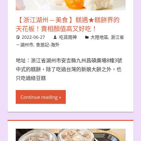
【 浙江湖州 ─ 美食 】糕遇★糕餅界的
天花板！賣相顏值高又好吃！
2022-06-27
吃貨雨神
大陸地區
,
浙江省
－湖州市
,
食旅記-海外
地址：浙江省湖州市安吉縣九州昌碩廣場8幢3號
中式的糕餅，除了吃過台灣的新娘大餅之外，也
只吃過綠豆糕
Continue reading