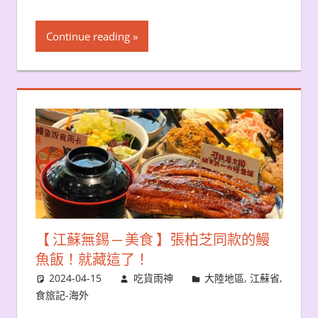
Continue reading
【 江蘇無錫 ─ 美食 】張柏芝同款的鰻
魚飯！就藏這了！
2024-04-15
吃貨雨神
大陸地區
,
江蘇省
,
食旅記-海外