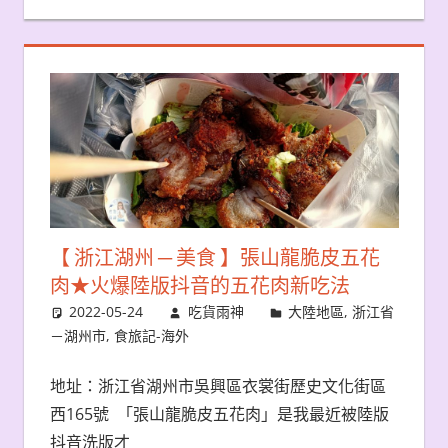
【 浙江湖州 ─ 美食 】張山龍脆皮五花
肉★火爆陸版抖音的五花肉新吃法
2022-05-24
吃貨雨神
大陸地區
,
浙江省
－湖州市
,
食旅記-海外
地址：浙江省湖州市吳興區衣裳街歷史文化街區
西165號 「張山龍脆皮五花肉」是我最近被陸版
抖音洗版才