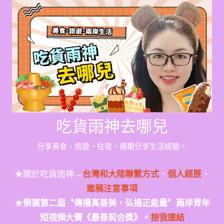
Skip
to
content
吃貨雨神去哪兒
分享美食、旅遊、住宿，偶爾分享生活經驗。
★關於吃貨雨神→
台灣和大陸聯繫方式
、
個人經歷
、
邀稿注意事項
★
榮獲第二屆〝傳播真善美，弘揚正能量〞兩岸青年
短視頻大賽《最善契合獎》。
按我連結