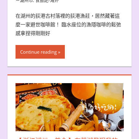
－湖州市
,
食旅記-海外
在湖州的荻港古村落裡的荻港漁莊，居然藏著這
麼一家避世咖啡館！ 臨水座位的漁隱咖啡的鬆弛
感拿捏得剛剛好
Continue reading