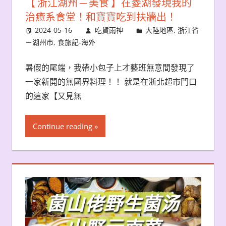
【 浙江湖州 ─ 美食 】在菱湖發現我的
治癒系食堂！和寶寶吃到扶牆出！
2024-05-16
吃貨雨神
大陸地區
,
浙江省
－湖州市
,
食旅記-海外
暑假的尾端，我帶小包子上才藝班無意間發現了
一家新開的無國界料理！！ 就是在浙北超市門口
的這家【又見無
Continue reading