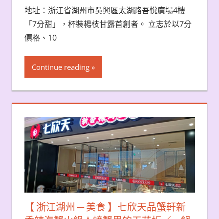
地址：浙江省湖州市吳興區太湖路吾悅廣場4樓
「7分甜」，杯裝楊枝甘露首創者。 立志於以7分
價格、10
Continue reading
【 浙江湖州 ─ 美食 】七欣天品蟹軒新