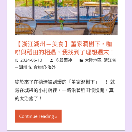
【 浙江湖州 ─ 美食 】董家澗樹下，咖
啡與稻田的相遇，我找到了理想週末！
2024-06-13
吃貨雨神
大陸地區
,
浙江省
－湖州市
,
食旅記-海外
終於來了在德清被刷爆的「董家澗樹下」！！ 就
藏在城邊的小村落裡，一路沿著稻田慢慢開，真
的太治癒了！
Continue reading