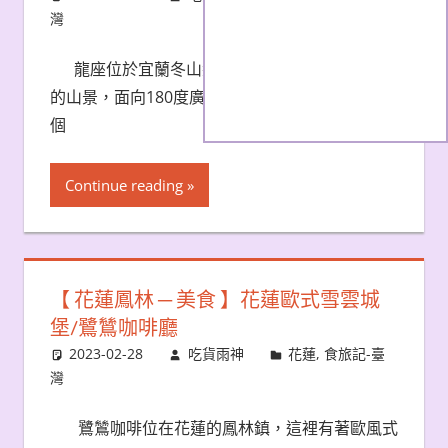
灣
龍座位於宜蘭冬山鄉的半山腰，兩面環繞翠綠
的山景，面向180度廣闊的視野，居高臨下眺望整
個
Continue reading
【 花蓮鳳林 ─ 美食 】花蓮歐式雪雲城
堡/鷺鷥咖啡廳
2023-02-28
吃貨雨神
花蓮
,
食旅記-臺
灣
鷺鷥咖啡位在花蓮的鳳林鎮，這裡有著歐風式