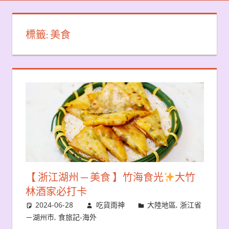
標籤:
美食
【 浙江湖州 ─ 美食 】竹海食光
大竹
林酒家必打卡
2024-06-28
吃貨雨神
大陸地區
,
浙江省
－湖州市
,
食旅記-海外