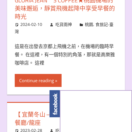
GLORIA JEAN＇S COFFEE★桃園機場的
美味邂逅，靜賞飛機起降中享受早餐的
時光
2024-02-10
吃貨雨神
桃園
,
食旅記-臺
灣
這是在出發去京都上飛機之前，在機場的臨時早
餐。 在這裡，有一個特別的角落，那就是高樂雅
咖啡店。 這裡
Continue reading
【 宜蘭冬山 ─ 美食 】宜蘭冬山鄉景觀
餐廳/龍座
2023-02-28
吃貨雨神
宜蘭
,
食旅記-臺