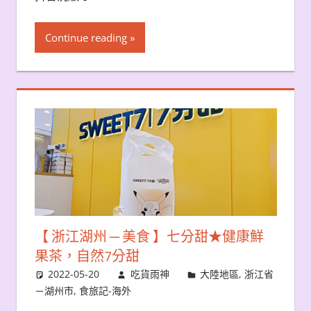
Continue reading
【 浙江湖州 ─ 美食 】七分甜★健康鮮
果茶，自然7分甜
2022-05-20
吃貨雨神
大陸地區
,
浙江省
－湖州市
,
食旅記-海外