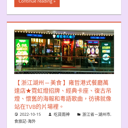
Continue reading
【 浙江湖州 ─ 美食 】雍哲港式餐廳萬
達店★霓虹燈招牌、經典卡座、復古吊
燈、懷舊的海報和粵語歌曲，彷彿就像
站在TVB的片場裡。
2022-10-15
吃貨雨神
浙江省－湖州市
,
食旅記-海外