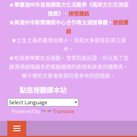
★
榮獲
湖州市首屆網路文化活動季
《兩岸文化交流促
進獎》
。
按我連結
★與湖州市新聞傳媒中心合作南太湖號專欄。
按我連
結
★土生土長的臺灣台南人，目前大多居住在浙江湖
州。
★吃貨雨神實在太過動，常常到處玩耍，所以為了加
速清掃越積越多的電腦檔裡的旅遊和美食的檔案夾，
格子裡的文章會有部份是多年的回憶錄。
點這裡翻譯本站
Powered by
Translate