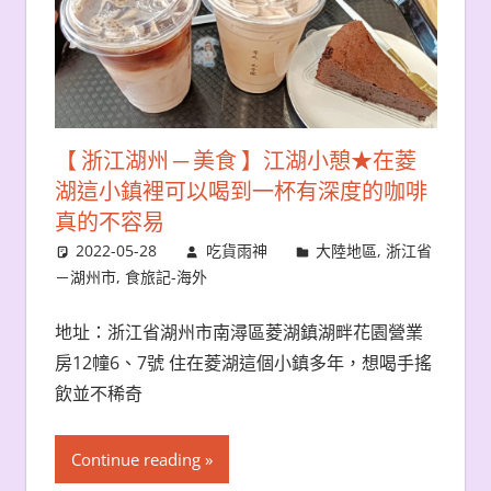
【 浙江湖州 ─ 美食 】江湖小憩★在菱
湖這小鎮裡可以喝到一杯有深度的咖啡
真的不容易
2022-05-28
吃貨雨神
大陸地區
,
浙江省
－湖州市
,
食旅記-海外
地址：浙江省湖州市南潯區菱湖鎮湖畔花園營業
房12幢6、7號 住在菱湖這個小鎮多年，想喝手搖
飲並不稀奇
Continue reading