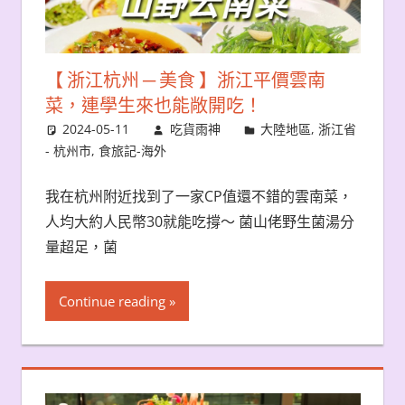
【 浙江杭州 ─ 美食 】浙江平價雲南
菜，連學生來也能敞開吃！
2024-05-11
吃貨雨神
大陸地區
,
浙江省
- 杭州市
,
食旅記-海外
我在杭州附近找到了一家CP值還不錯的雲南菜，
人均大約人民幣30就能吃撐～ 菌山佬野生菌湯分
量超足，菌
Continue reading