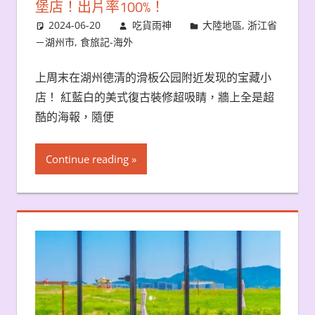
堡店！出片率100%！
2024-06-20
吃貨雨神
大陸地區
,
浙江省
－湖州市
,
食旅記-海外
上周末在湖州德清的滑板公园附近发现的宝藏小
店！ 紅藍白的美式復古裝修超吸睛，牆上全是超
酷的海報，隨便
Continue reading