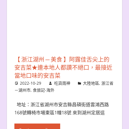
【 浙江湖州 ─ 美食 】阿露佳舌尖上的
安吉菜★連本地人都讚不絕口，最接近
當地口味的安吉菜
2022-10-29
吃貨雨神
大陸地區
,
浙江省
－湖州市
,
食旅記-海外
地址：浙江省湖州市安吉縣昌碩街道雲鴻西路
168號轉椅市場東區1幢18號 來到湖州定居這