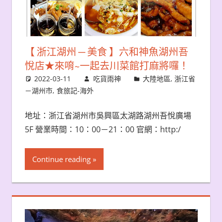
【 浙江湖州 ─ 美食 】六和神魚湖州吾
悅店★來唷~一起去川菜館打麻將囉！
2022-03-11
吃貨雨神
大陸地區
,
浙江省
－湖州市
,
食旅記-海外
地址：浙江省湖州市吳興區太湖路湖州吾悅廣場
5F 營業時間：10：00－21：00 官網：http:/
Continue reading