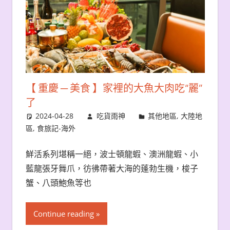
【 重慶 ─ 美食 】家裡的大魚大肉吃“麗”
了
2024-04-28
吃貨雨神
其他地區
,
大陸地
區
,
食旅記-海外
鮮活系列堪稱一絕，波士頓龍蝦、澳洲龍蝦、小
藍龍張牙舞爪，彷彿帶著大海的蓬勃生機，梭子
蟹、八頭鮑魚等也
Continue reading