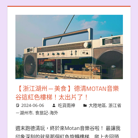
【 浙江湖州 ─ 美食 】德清MOTAN音樂
谷這紅色樓梯！太出片了！
2024-06-06
吃貨雨神
大陸地區
,
浙江省
－湖州市
,
食旅記-海外
週末跑德清玩，終於來Motan音樂谷啦！ 最讓我
印象深刻的就是那個紅色旋轉樓梯… 爬上去回頭