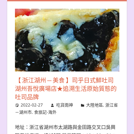
【 浙江湖州 ─ 美食 】司乎日式鮮吐司
湖州吾悅廣場店★追溯生活原始質態的
吐司品牌
2022-02-27
吃貨雨神
大陸地區
,
浙江省
－湖州市
,
食旅記-海外
地址：浙江省湖州市太湖路與金田路交叉口吳興