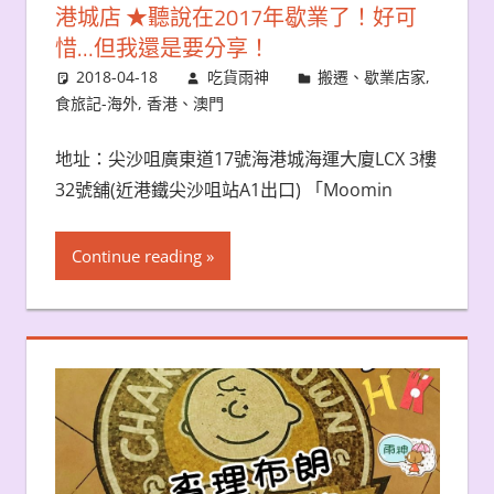
港城店 ★聽說在2017年歇業了！好可
惜…但我還是要分享！
2018-04-18
吃貨雨神
搬遷、歇業店家
,
食旅記-海外
,
香港、澳門
地址：尖沙咀廣東道17號海港城海運大廈LCX 3樓
32號舖(近港鐵尖沙咀站A1出口) 「Moomin
Continue reading