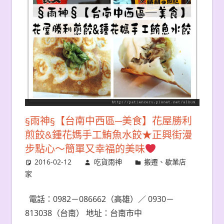
§雨神§【台南中西區─美食】花屋勝利
煎餃&鍾花媽手工鮪魚水餃★正興街漫
步點心～簡單又幸福的美味
2016-02-12
吃貨雨神
搬遷、歇業店
家
電話：0982－086662（高雄）／ 0930－
813038（台南） 地址：台南市中