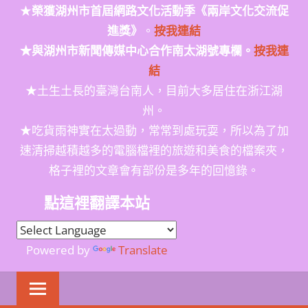
★
榮獲
湖州市首屆網路文化活動季
《兩岸文化交流促
進獎》
。
按我連結
★與湖州市新聞傳媒中心合作南太湖號專欄。
按我連
結
★土生土長的臺灣台南人，目前大多居住在浙江湖
州。
★吃貨雨神實在太過動，常常到處玩耍，所以為了加
速清掃越積越多的電腦檔裡的旅遊和美食的檔案夾，
格子裡的文章會有部份是多年的回憶錄。
點這裡翻譯本站
Powered by
Translate