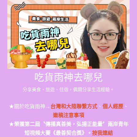
Skip
to
content
吃貨雨神去哪兒
分享美食、旅遊、住宿，偶爾分享生活經驗。
★關於吃貨雨神→
台灣和大陸聯繫方式
、
個人經歷
、
邀稿注意事項
★
榮獲第二屆〝傳播真善美，弘揚正能量〞兩岸青年
短視頻大賽《最善契合獎》。
按我連結