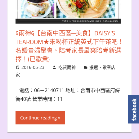
§雨神§【台南中西區─美食】DAISY’S
TEAROOM★來喝杯正統英式下午茶吧！
名媛貴婦聚會、陪考家長最爽陪考新選
擇！(已歇業)
2016-05-23
吃貨雨神
搬遷、歇業店
家
電話：06－2140711 地址：台南市中西區府緯
街40號 營業時間：11
Continue reading