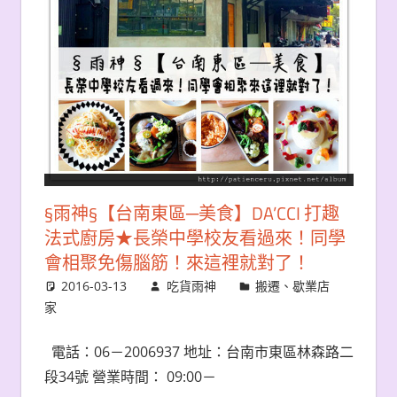
§雨神§【台南東區─美食】DA’CCI 打趣
法式廚房★長榮中學校友看過來！同學
會相聚免傷腦筋！來這裡就對了！
2016-03-13
吃貨雨神
搬遷、歇業店
家
電話：06－2006937 地址：台南市東區林森路二
段34號 營業時間： 09:00－