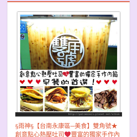
§雨神§【台南永康區─美食】雙角號★
創意點心熱壓吐司
豐富的獨家手作內