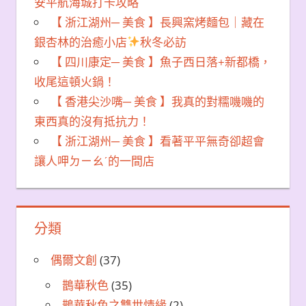
安平航海城打卡攻略
【 浙江湖州─ 美食 】長興窯烤麵包｜藏在
銀杏林的治癒小店
秋冬必訪
【 四川康定─ 美食 】魚子西日落+新都橋，
收尾這頓火鍋！
【 香港尖沙嘴─ 美食 】我真的對糯嘰嘰的
東西真的沒有抵抗力！
【 浙江湖州─ 美食 】看著平平無奇卻超會
讓人呷ㄉㄧㄠˊ的一間店
分類
偶爾文創
(37)
鵲華秋色
(35)
鵲華秋色之雙世情緣
(2)