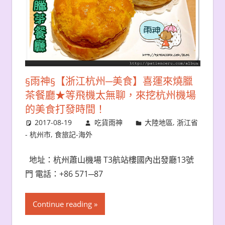
§雨神§【浙江杭州─美食】喜運來燒臘
茶餐廳★等飛機太無聊，來挖杭州機場
的美食打發時間！
2017-08-19
吃貨雨神
大陸地區
,
浙江省
- 杭州市
,
食旅記-海外
地址：杭州蕭山機場 T3航站樓國內出發廳13號
門 電話：+86 571─87
Continue reading