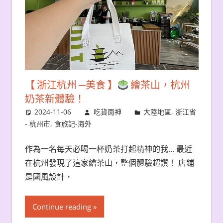
【 浙江杭州 ─美食 】
繪茶山，杭州
奶茶新體驗！
2024-11-06
吃貨雨神
大陸地區
,
浙江省
- 杭州市
,
食旅記-海外
作為一名每天必喝一杯奶茶打起精神的我… 最近
在杭州發現了這家繪茶山，整個體驗超讚！ 店鋪
是國風設計，
Continue reading