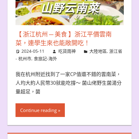
【 浙江杭州 ─ 美食 】浙江平價雲南
菜，連學生來也能敞開吃！
2024-05-11
吃貨雨神
大陸地區
,
浙江省
- 杭州市
,
食旅記-海外
我在杭州附近找到了一家CP值還不錯的雲南菜，
人均大約人民幣30就能吃撐～ 菌山佬野生菌湯分
量超足，菌
Continue reading