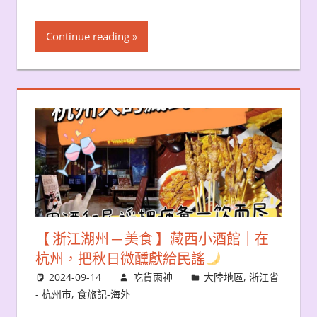
Continue reading
【 浙江湖州 ─ 美食 】藏西小酒館｜在
杭州，把秋日微醺獻給民謠
2024-09-14
吃貨雨神
大陸地區
,
浙江省
- 杭州市
,
食旅記-海外