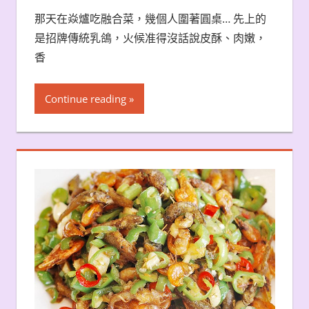
那天在焱爐吃融合菜，幾個人圍著圓桌… 先上的
是招牌傳統乳鴿，火候准得沒話說皮酥、肉嫩，
香
Continue reading