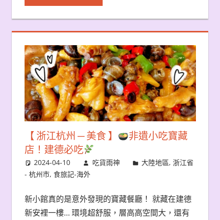
【 浙江杭州 ─ 美食 】
非遺小吃寶藏
店！建德必吃
2024-04-10
吃貨雨神
大陸地區
,
浙江省
- 杭州市
,
食旅記-海外
新小館真的是意外發現的寶藏餐廳！ 就藏在建德
新安裡一樓… 環境超舒服，層高高空間大，還有