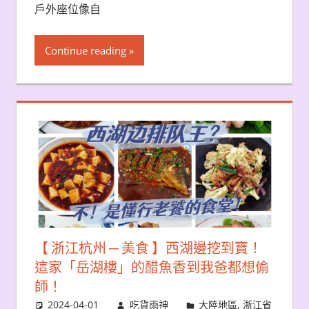
戶外座位像自
Continue reading
【 浙江杭州 ─ 美食 】西湖邊挖到寶！
這家「岳湖樓」的醋魚香到我爸都想偷
師！
2024-04-01
吃貨雨神
大陸地區
,
浙江省