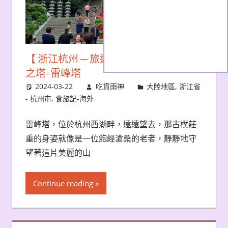
【 浙江杭州 ─ 旅遊 】穿越千年的傳奇
之塔-雷峰塔
2024-03-22
吃貨雨神
大陸地區
,
浙江省
- 杭州市
,
食旅記-海外
雷峰塔，位於杭州西湖畔，遠遠望去，那古樸莊
重的身姿就像是一位飽經滄桑的老者，靜靜地守
望著這片美麗的山
Continue reading