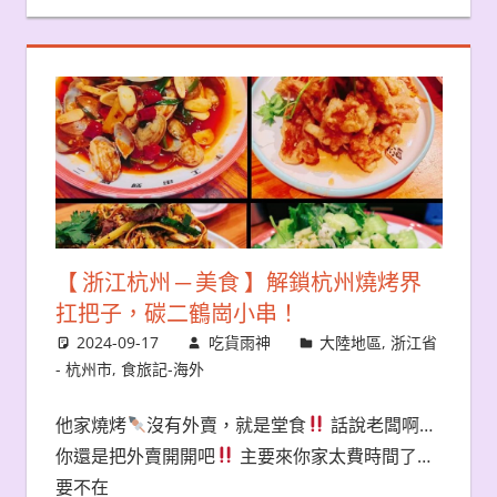
【 浙江杭州 ─ 美食 】解鎖杭州燒烤界
扛把子，碳二鶴崗小串！
2024-09-17
吃貨雨神
大陸地區
,
浙江省
- 杭州市
,
食旅記-海外
他家燒烤
沒有外賣，就是堂食
話說老闆啊…
你還是把外賣開開吧
主要來你家太費時間了…
要不在