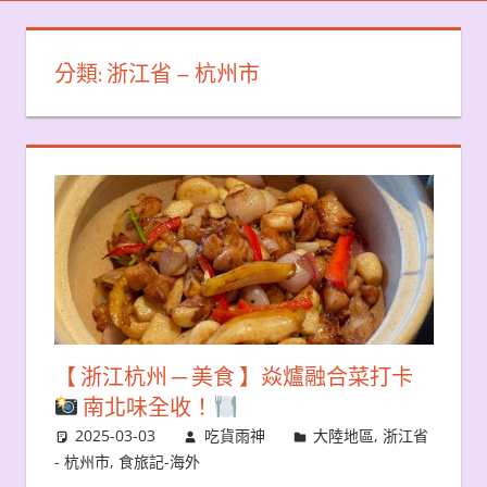
分類:
浙江省 – 杭州市
【 浙江杭州 ─ 美食 】焱爐融合菜打卡
南北味全收！
2025-03-03
吃貨雨神
大陸地區
,
浙江省
- 杭州市
,
食旅記-海外