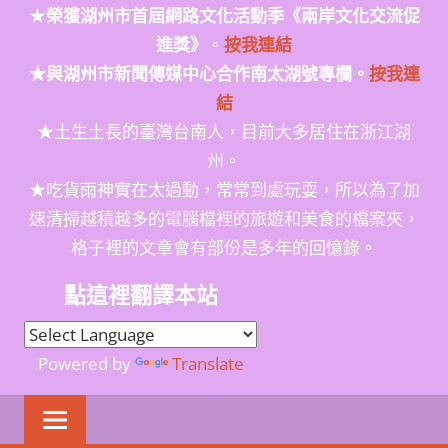
★
榮獲
湖州市首屆網路文化活動季
《兩岸文化交流促
進獎》
。
按我連結
★與湖州市新聞傳媒中心合作南太湖號專欄。
按我連
結
★土生土長的臺灣台南人，目前大多居住在浙江湖
州。
★吃貨雨神實在太過動，常常到處玩耍，所以為了加
速清掃越積越多的電腦檔裡的旅遊和美食的檔案夾，
格子裡的文章會有部份是多年的回憶錄。
點這裡翻譯本站
Powered by
Translate