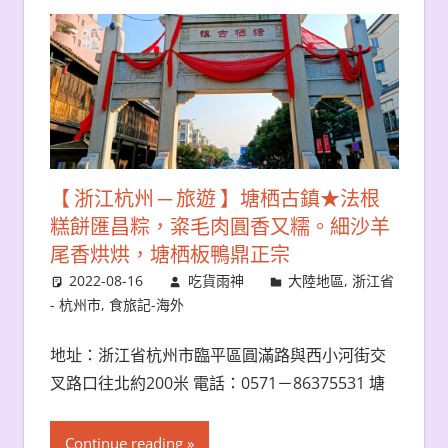
【 浙江杭州 ─ 旅遊 】塘栖古鎮★法根
糕餅匯昌粽，粢毛肉圓香又糯。細沙羊
尾香烘烘，塘栖板鴨鼎正宗
2022-08-16
吃貨雨神
大陸地區
,
浙江省
- 杭州市
,
食旅記-海外
地址：浙江省杭州市臨平區圓滿路與西小河街交
叉路口往北約200米 電話：0571－86375531 塘
Continue reading