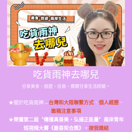
Skip
to
content
吃貨雨神去哪兒
分享美食、旅遊、住宿，偶爾分享生活經驗。
★關於吃貨雨神→
台灣和大陸聯繫方式
、
個人經歷
、
邀稿注意事項
★
榮獲第二屆〝傳播真善美，弘揚正能量〞兩岸青年
短視頻大賽《最善契合獎》。
按我連結