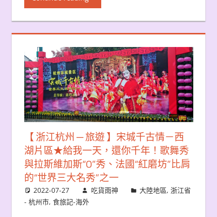
【 浙江杭州 ─ 旅遊 】宋城千古情－西
湖片區★給我一天，還你千年！歌舞秀
與拉斯維加斯“O”秀、法國“紅磨坊”比肩
的“世界三大名秀”之一
2022-07-27
吃貨雨神
大陸地區
,
浙江省
- 杭州市
,
食旅記-海外