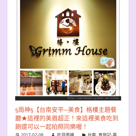
§雨神§【台南安平─美食】格樓主題餐
廳★這裡的美眉超正！來這裡美食吃到
飽還可以一起拍照同樂喔！
2017-02-08
吃貨雨神
台南
,
食旅記-臺