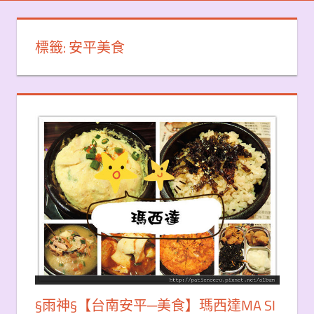
標籤:
安平美食
§雨神§【台南安平─美食】瑪西達MA SI