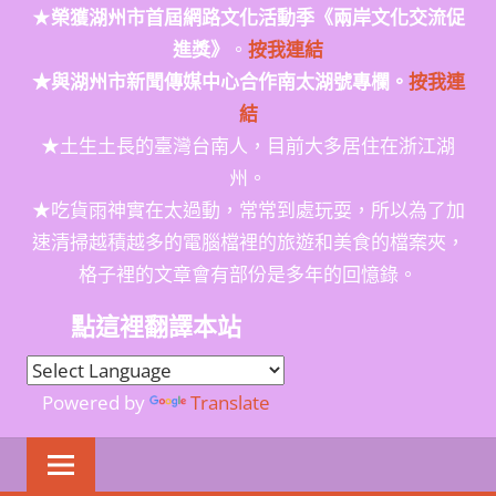
★
榮獲
湖州市首屆網路文化活動季
《兩岸文化交流促
進獎》
。
按我連結
★與湖州市新聞傳媒中心合作南太湖號專欄。
按我連
結
★土生土長的臺灣台南人，目前大多居住在浙江湖
州。
★吃貨雨神實在太過動，常常到處玩耍，所以為了加
速清掃越積越多的電腦檔裡的旅遊和美食的檔案夾，
格子裡的文章會有部份是多年的回憶錄。
點這裡翻譯本站
Powered by
Translate