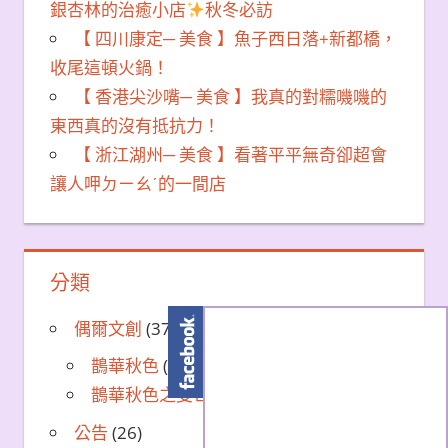
銀杏林的治癒小店
秋冬必訪
【 四川康定─ 美食 】魚子西日落+新都橋，
收尾這頓火鍋！
【 香港尖沙嘴─ 美食 】我真的對糯嘰嘰的
東西真的沒有抵抗力！
【 浙江湖州─ 美食 】看著平平無奇卻超會
讓人呷ㄉㄧㄠˊ的一間店
分類
偶爾文創
(37)
鵲華秋色
(35)
鵲華秋色之雙世情緣
(2)
公告
(26)