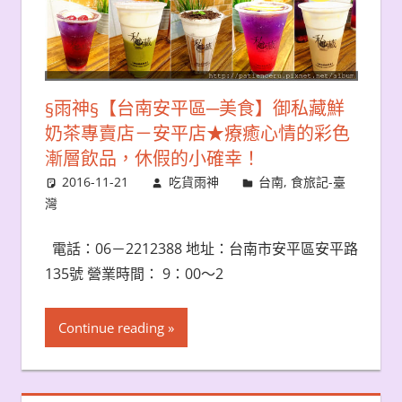
§雨神§【台南安平區─美食】御私藏鮮
奶茶專賣店－安平店★療癒心情的彩色
漸層飲品，休假的小確幸！
2016-11-21
吃貨雨神
台南
,
食旅記-臺
灣
電話：06－2212388 地址：台南市安平區安平路
135號 營業時間： 9：00～2
Continue reading