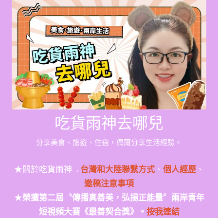
Skip
to
content
吃貨雨神去哪兒
分享美食、旅遊、住宿，偶爾分享生活經驗。
★關於吃貨雨神→
台灣和大陸聯繫方式
、
個人經歷
、
邀稿注意事項
★
榮獲第二屆〝傳播真善美，弘揚正能量〞兩岸青年
短視頻大賽《最善契合獎》。
按我連結