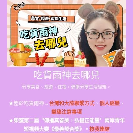
Skip
to
content
吃貨雨神去哪兒
分享美食、旅遊、住宿，偶爾分享生活經驗。
★關於吃貨雨神→
台灣和大陸聯繫方式
、
個人經歷
、
邀稿注意事項
★
榮獲第二屆〝傳播真善美，弘揚正能量〞兩岸青年
短視頻大賽《最善契合獎》。
按我連結