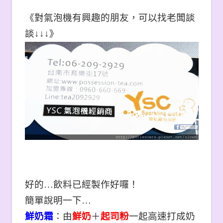
《對氣泡機有興趣的朋友，可以找老闆談
談↓↓↓》
好的…飲料已經製作好囉！
簡單說明一下…
鮮奶霜
：由
鮮奶
＋
起司粉
一起高速打成奶