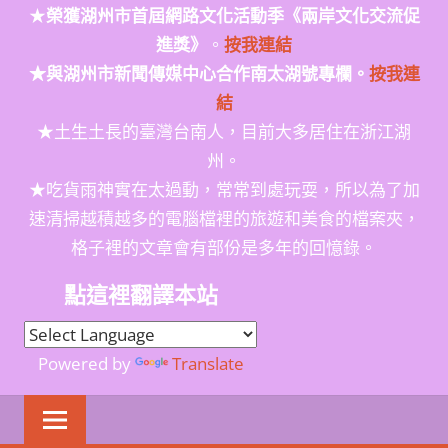
★
榮獲
湖州市首屆網路文化活動季
《兩岸文化交流促
進獎》
。
按我連結
★與湖州市新聞傳媒中心合作南太湖號專欄。
按我連
結
★土生土長的臺灣台南人，目前大多居住在浙江湖
州。
★吃貨雨神實在太過動，常常到處玩耍，所以為了加
速清掃越積越多的電腦檔裡的旅遊和美食的檔案夾，
格子裡的文章會有部份是多年的回憶錄。
點這裡翻譯本站
Powered by
Translate