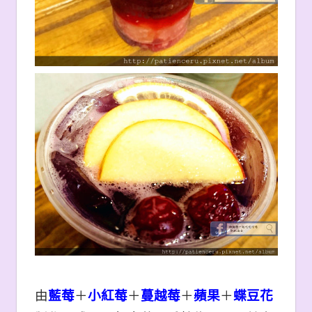
由
藍莓
＋
小紅莓
＋
蔓越莓
＋
蘋果
＋
蝶豆花