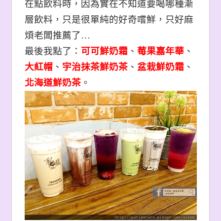
在點飲料時，因為實在不知道要喝哪種漸
層飲料，只是很單純的好奇嚐鮮，只好麻
煩老闆推薦了…
最後我點了：
可可鮮奶霜
、
莓果嘉年華
、
大紅帽
、
宇治抹茶鮮奶茶
、
盆栽鮮奶霜
、
北海道鮮奶茶
。