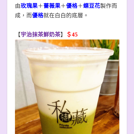
由
玫瑰果
＋
薔薇果
＋
優格
＋
蝶豆花
製作而
成，而
優格
就在白白的底層。
【
宇治抹茶鮮奶茶
】
＄45