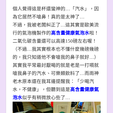
個人覺得這是杯還蠻神的…「汽水」，因
為它居然不嗆鼻！真的是太神了…
不過，我被老闆糾正了…這其實是歐美流
行的氣泡機製作的
高含量健康氣泡水
啦！
二氧化碳含量還可以高達150磅左右喔！
（不過…我其實根本也不懂什麼幾磅幾磅
的，我只知道他不會嗆我的鼻子就好…）
其實我平常最討厭喝的就是老是一打嗝就
嗆我鼻子的汽水、可樂類飲料了…而雨神
老木原本還在我耳邊提醒我：「少喝汽
水，不健康」，但聽到這是
高含量健康氣
泡水
似乎有稍微放心些了…