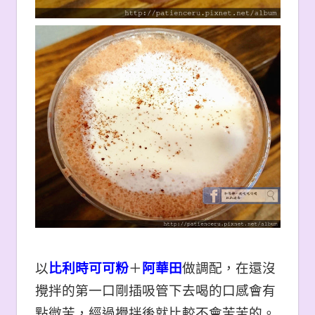
以
比利時可可粉
＋
阿華田
做調配，在還沒
攪拌的第一口剛插吸管下去喝的口感會有
點微苦，經過攪拌後就比較不會苦苦的。