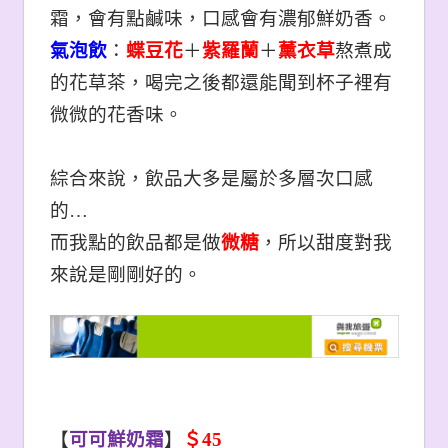
霜，會有點鹹味，口感會有濃郁鮮奶香。
氣泡飲
：
蝶豆花
＋
紫羅蘭
＋
薰衣草
熬煮成
的花草茶，喝完之後都還能聞到杯子裡有
微微的花香味。
綜合來說，飲品大多是屬於多層次口感
的…
而我點的飲品都是做
微糖
，所以甜度對我
來說是剛剛好的。
【
可可鮮奶霜
】
＄45