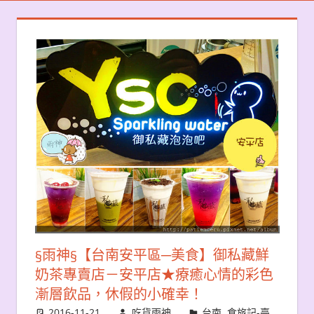
§雨神§【台南安平區─美食】御私藏鮮
奶茶專賣店－安平店★療癒心情的彩色
漸層飲品，休假的小確幸！
2016-11-21
吃貨雨神
台南
,
食旅記-臺