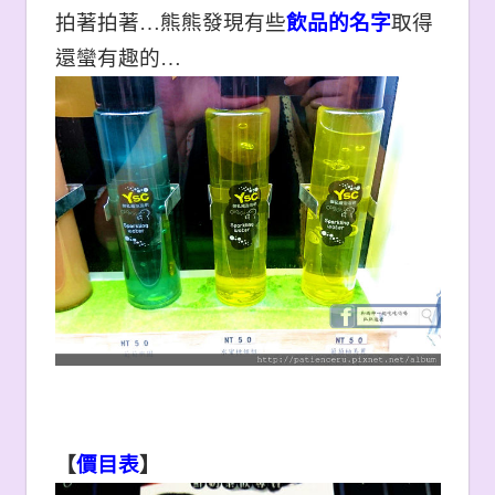
拍著拍著…熊熊發現有些
飲品的名字
取得
還蠻有趣的…
【
價目表
】