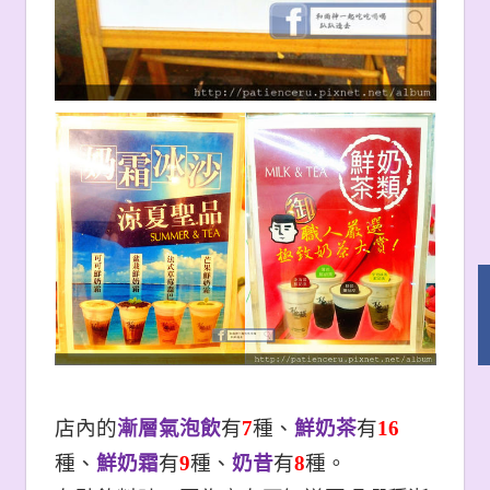
店內的
漸層氣泡飲
有
7
種、
鮮奶茶
有
16
種、
鮮奶霜
有
9
種、
奶昔
有
8
種。