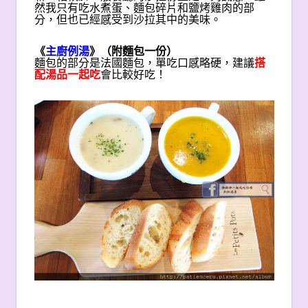
然我只有吃水煮蛋、麵包碎片和鹽烤雞肉的部
分，但也已經感受到沙拉其中的美味。
《
主廚例湯
》（附麵包一份）
麵包的部分是法國麵包，單吃口感略硬，建議
搭
配湯品一起吃
會比較好吃！