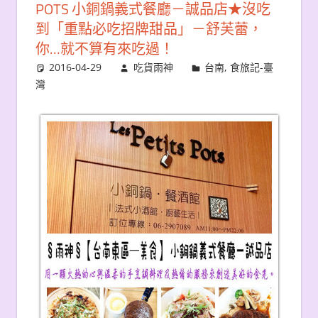
POTS 小銅鍋義式餐廳－誠品店★沒吃
到「重點必吃招牌甜品」－舒芙蕾，
你…就不算有來吃過！
2016-04-29
吃貨雨神
台南
,
食旅記-臺
灣