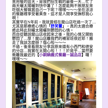
來用餐的這天，是我們招生戰的最後一天…忙了
兩天曬太陽曬到快中暑了！怎麼能夠不揪朋友來
吃個大餐犒賞自己一下呢？嘿嘿～～～坐在涼涼
的餐廳裡享受著美食，這才是人間享受撫慰我心
啊！
其實早在N年前，我就曾經在龍山店吃過一次了…
尤其是那療癒心情的
「
舒芙蕾
」
，真的太適合療
癒此時此刻曬太陽曬到鬱悶的心情。
而自從聽說龍山店收起來之後，我的心情又開始
鬱悶了…厚！龍山店離我們的補習班很近耶！搬
走了我該怎麼辦？傷心啦～～～
不過，後來看朋友分享說原來還有小西門和德安
的分店…我實在太開心啦！！！於是乎…當然要
衝離我最近的
【
小銅鍋義式餐廳－誠品店
】
囉！
嘿嘿～～