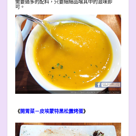
需要過多的配料，只要細細品嚐其中的滋味即
可。
《
開胃菜－皮埃蒙特黑松露烤蛋
》