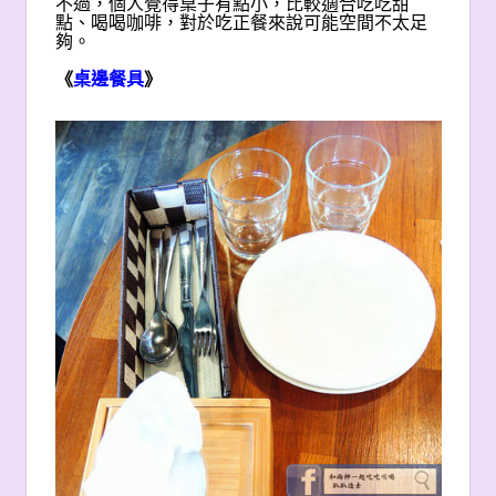
不過，個人覺得桌子有點小，比較適合吃吃甜
點、喝喝咖啡，對於吃正餐來說可能空間不太足
夠。
《
桌邊餐具
》