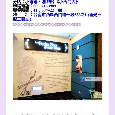
分店：
小銅鍋‧咖啡館 《小西門店》
聯絡電話：
06
－2153989
營業時間：
11
：00～22：00
地 址：
台南市西區西門路一段658之1 (新光三
越二館1F)
ஐ
ஐ
ஐ
ஐ
ஐ
ஐ
ஐ
ஐ
ஐ
ஐ
ஐ
ஐ
ஐ
ஐ
ஐ
ஐ
ஐ
ஐ
ஐ
ஐ
ஐ
ஐ
ஐ
ஐ