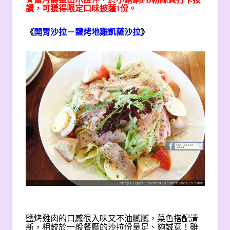
讚，可獲得限定口味披薩1份。
《
開胃沙拉－鹽烤地雞凱薩沙拉
》
鹽烤雞肉的口感很入味又不油膩膩，菜色搭配清
新，相較於一般餐廳的沙拉份量足、夠誠意！雖