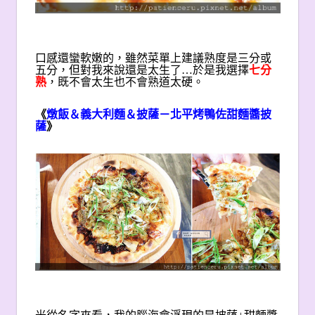
口感還蠻軟嫩的，雖然菜單上建議熟度是三分或
五分，但對我來說還是太生了…於是我選擇
七分
熟
，既不會太生也不會熟道太硬。
《
燉飯＆義大利麵＆披薩－北平烤鴨佐甜麵醬披
薩
》