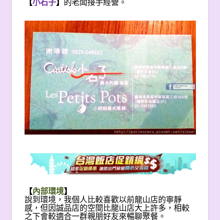
【
小石子
】
的老闆接手經營。
【
內部環境
】
說到環境，我個人比較喜歡以前龍山店的寧靜
感，但因誠品店的空間比龍山店大上許多，相較
之下會較適合一群親朋好友來暢聊聚餐。