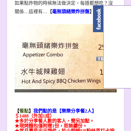
如果點炸物的時候無法做決定，每道都想吃？沒
關係…這裡有…
【
毫無頭緒樂炸拼盤
】
！
【
餐點
】
我們點的是【樂樂分享餐2人】
＄1488（外加1成）
★多於分享餐人數的客人，需另加點。
★現烤麵包僅附贈1份，恕無續份。
★當月壽星出示證件，於小銅鍋FB粉絲頁打卡按