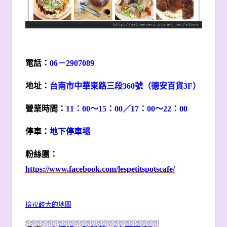
電話：
06
－2907089
地址：
台南市中華東路三段360號（德安百貨3F）
營業時間：
11
：00～15：00／17：00～22：00
停車：
地下停車場
粉絲團：
https://www.facebook.com/lespetitspotscafe/
檢視較大的地圖
ஐ
ஐ
ஐ
ஐ
ஐ
ஐ
ஐ
ஐ
ஐ
ஐ
ஐ
ஐ
ஐ
ஐ
ஐ
ஐ
ஐ
ஐ
ஐ
ஐ
ஐ
ஐ
ஐ
ஐ