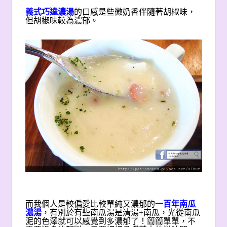
義式巧達濃湯
的口感是些微奶香伴隨著胡椒味，
但胡椒味較為濃郁。
而我個人是較偏愛比較單純又濃郁的
一百年南瓜
濃湯
，有別於有些南瓜湯是清湯+南瓜，光從南瓜
泥的色澤就可以感覺到多濃郁了！簡簡單單，不