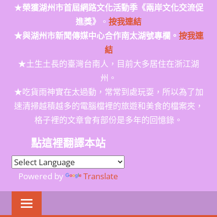
★
榮獲
湖州市首屆網路文化活動季
《兩岸文化交流促
進獎》
。
按我連結
★與湖州市新聞傳媒中心合作南太湖號專欄。
按我連
結
★土生土長的臺灣台南人，目前大多居住在浙江湖
州。
★吃貨雨神實在太過動，常常到處玩耍，所以為了加
速清掃越積越多的電腦檔裡的旅遊和美食的檔案夾，
格子裡的文章會有部份是多年的回憶錄。
點這裡翻譯本站
Powered by
Translate