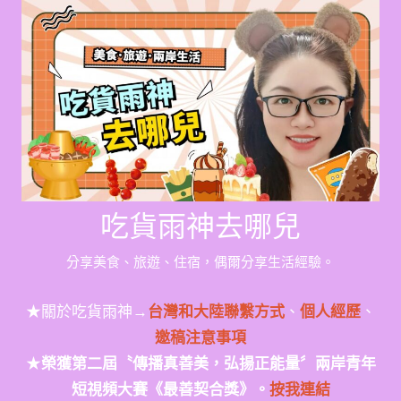
Skip
to
content
吃貨雨神去哪兒
分享美食、旅遊、住宿，偶爾分享生活經驗。
★關於吃貨雨神→
台灣和大陸聯繫方式
、
個人經歷
、
邀稿注意事項
★
榮獲第二屆〝傳播真善美，弘揚正能量〞兩岸青年
短視頻大賽《最善契合獎》。
按我連結