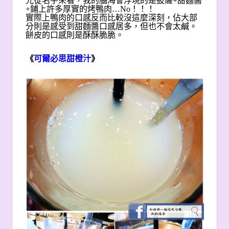
光從名字來看，我的腦海會浮現的是披薩+甜麵醬
+鋪上許多厚實的烤鴨肉…No！！！
實際上鴨肉的口感反而比較沒這麼深刻，佔大部
分則是感受到甜麵醬口感居多，但也不會太鹹。
餅皮的口感則是酥酥脆脆。
《
可爾必思甜橙汁
》