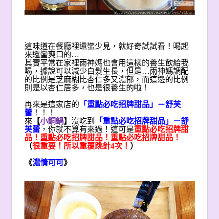
這味道在餐廳裡還蠻少見，就好奇試試看！喝起
來還蠻爽口的…
其實平常在家裡雨神媽也會用這樣的養生飲給我
喝，據說可以減少白髮生長，但是…雨神媽調配
的比例是芝麻糊比杏仁多又濃郁，而這邊的比例
則是以杏仁居多，也是很養生的啦！
再來是這家店的
「重點必吃招牌甜品」－舒芙
蕾
！！！
來
【
小銅鍋
】
沒吃到
「重點必吃招牌甜品」－舒
芙蕾
，你就不算有來過！這可是
重點必吃招牌甜
品！重點必吃招牌甜品！重點必吃招牌甜品！
（
很重要！所以重覆跳針4次！
）
《
濃情可可
》