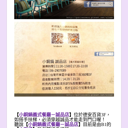
【
小銅鍋義式餐廳－誠品店
】
位於德安百貨3F，
如搭手扶梯，必須穿越誠品才能走到門口喔！
聽說
【
小銅鍋義式餐廳－誠品店
】
目前是由B1的