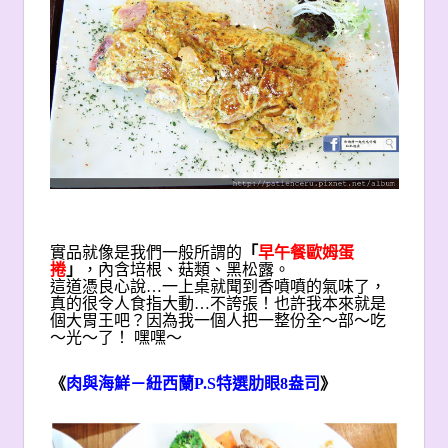
實品就像是我們一般所謂的
「
早午餐歐姆蛋
捲
」
，內含培根、菇類、黑松露。
這道憑良心說…一上桌就聞到香噴噴的氣味了，
真的很令人食指大動…不誇張！也許我本來就是
個大胃王吧？因為我一個人把一整份全～部～吃
～光～了！ 嘿嘿～
《
肉與海鮮－紐西蘭P.S特選肋眼8盎司
》