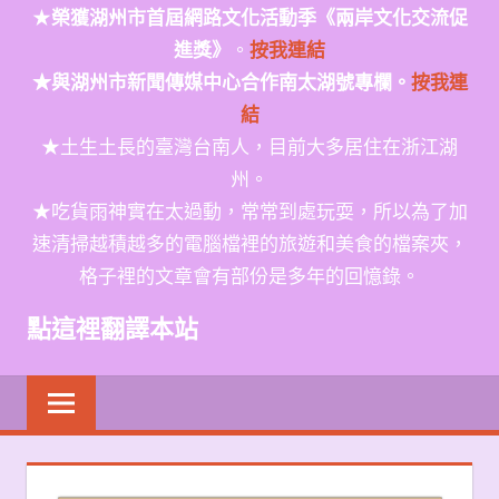
★
榮獲
湖州市首屆網路文化活動季
《兩岸文化交流促
進獎》
。
按我連結
★與湖州市新聞傳媒中心合作南太湖號專欄。
按我連
結
★土生土長的臺灣台南人，目前大多居住在浙江湖
州。
★吃貨雨神實在太過動，常常到處玩耍，所以為了加
速清掃越積越多的電腦檔裡的旅遊和美食的檔案夾，
格子裡的文章會有部份是多年的回憶錄。
點這裡翻譯本站