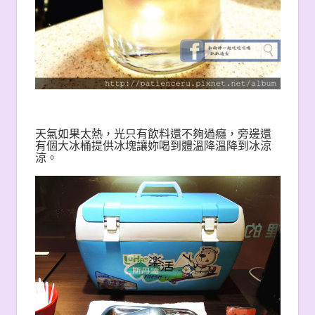
天氣如果太熱，光只有飲料還不夠過癮，旁邊還
有個大冰桶提供冰塊讓妳喝到體溫降溫降到冰涼
涼。