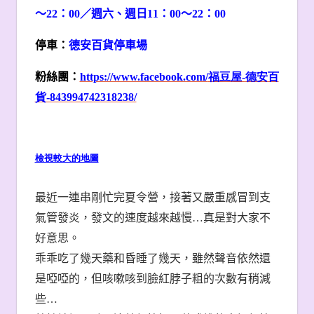
～22：00／週六、週日11：00～22：00
停車：
德安百貨停車場
粉絲團：
https://www.facebook.com/
福豆屋-
德安百
貨-843994742318238/
檢視較大的地圖
最近一連串剛忙完夏令營，接著又嚴重感冒到支
氣管發炎，發文的速度越來越慢…真是對大家不
好意思。
乖乖吃了幾天藥和昏睡了幾天，雖然聲音依然還
是啞啞的，但咳嗽咳到臉紅脖子粗的次數有稍減
些…