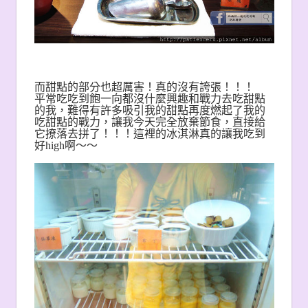
而甜點的部分也超厲害！真的沒有誇張！！！
平常吃吃到飽一向都沒什麼興趣和戰力去吃甜點
的我，難得有許多吸引我的甜點再度燃起了我的
吃甜點的戰力，讓我今天完全放棄節食，直接給
它撩落去拼了！！！這裡的冰淇淋真的讓我吃到
好high啊～～