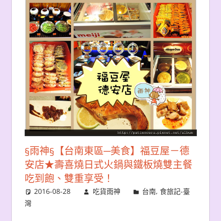
§雨神§【台南東區─美食】福豆屋－德
安店★壽喜燒日式火鍋與鐵板燒雙主餐
吃到飽、雙重享受！
2016-08-28
吃貨雨神
台南
,
食旅記-臺
灣