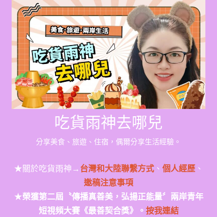
Skip
to
content
吃貨雨神去哪兒
分享美食、旅遊、住宿，偶爾分享生活經驗。
★關於吃貨雨神→
台灣和大陸聯繫方式
、
個人經歷
、
邀稿注意事項
★
榮獲第二屆〝傳播真善美，弘揚正能量〞兩岸青年
短視頻大賽《最善契合獎》。
按我連結