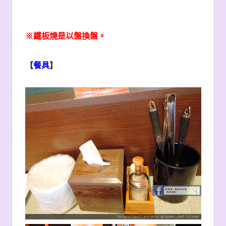
※鐵板燒是以盤換盤。
【
餐具
】