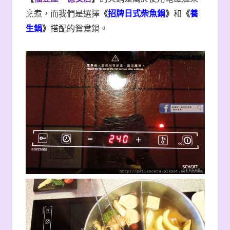
帶小小孩子來聚餐的爸爸媽媽們，不僅爸媽們可
以安心和朋友暢聊，
【
福豆屋－德安店
】
也有貼
心的準備小朋友的兒童椅喔！
【
福豆屋－德安店
】
的火鍋是屬於使用電磁爐來
烹煮，而我們是選擇
《
招牌日式柴魚鍋
》
和
《
養
生鍋
》
搭配的鴛鴦鍋。