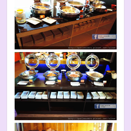
【
餐點
】
大致上介紹完之後，接著就是要開始拿自助吧的
食物和卡卡姐一起大吃大喝了！耶呼～～讓我用
照片和大家一起大吃大喝吧！