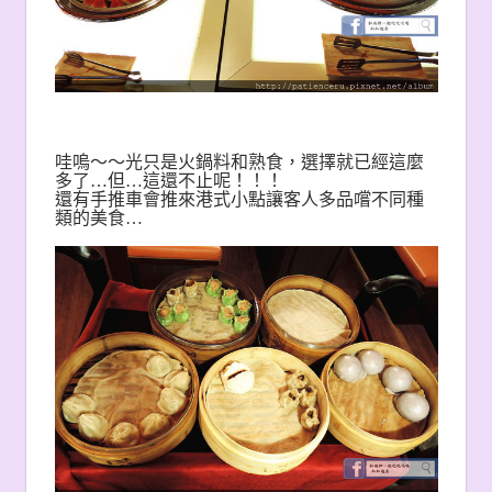
哇嗚～～光只是火鍋料和熟食，選擇就已經這麼
多了…但…這還不止呢！！！
還有手推車會推來港式小點讓客人多品嚐不同種
類的美食…