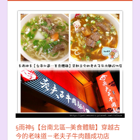
§雨神§【台南北區─美食體驗】穿越古
今的老味道－老夫子牛肉麵成功店