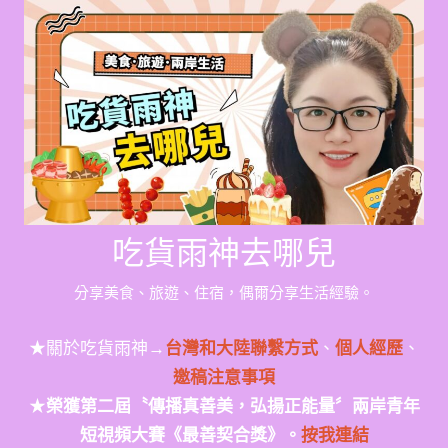
Skip
to
content
吃貨雨神去哪兒
分享美食、旅遊、住宿，偶爾分享生活經驗。
★關於吃貨雨神→
台灣和大陸聯繫方式
、
個人經歷
、
邀稿注意事項
★
榮獲第二屆〝傳播真善美，弘揚正能量〞兩岸青年
短視頻大賽《最善契合獎》。
按我連結