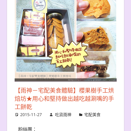
【雨神－宅配美食體驗】櫻果樹手工烘
焙坊★用心和堅持做出越吃越涮嘴的手
工餅乾
2015-11-27
吃貨雨神
宅配美食
粉絲團：