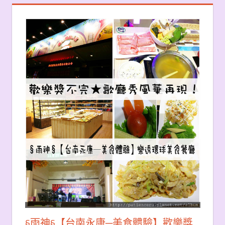
§雨神§【台南永康─美食體驗】歡樂獎