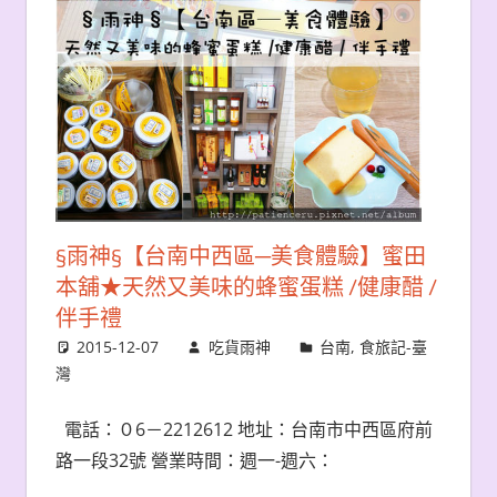
§雨神§【台南中西區─美食體驗】蜜田
本舖★天然又美味的蜂蜜蛋糕 /健康醋 /
伴手禮
2015-12-07
吃貨雨神
台南
,
食旅記-臺
灣
電話：０6－2212612 地址：台南市中西區府前
路一段32號 營業時間：週一-週六：