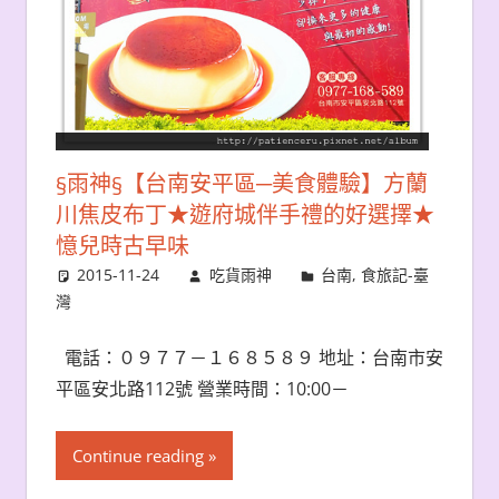
§雨神§【台南安平區─美食體驗】方蘭
川焦皮布丁★遊府城伴手禮的好選擇★
憶兒時古早味
2015-11-24
吃貨雨神
台南
,
食旅記-臺
灣
電話：０９７７－１６８５８９ 地址：台南市安
平區安北路112號 營業時間：10:00－
Continue reading