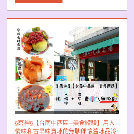
§雨神§【台南中西區─美食體驗】用人
情味和古早味賣冰的無聊郎懷舊冰品冷