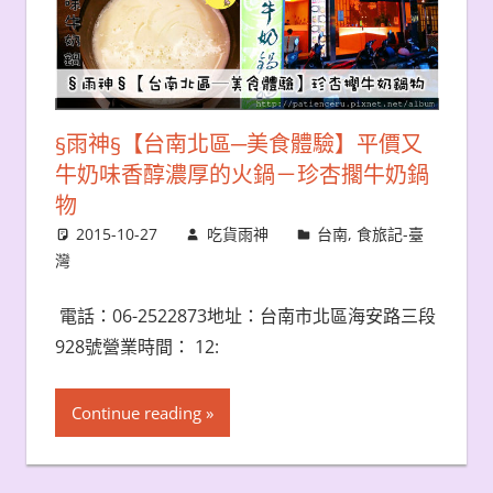
§雨神§【台南北區─美食體驗】平價又
牛奶味香醇濃厚的火鍋－珍杏擱牛奶鍋
物
2015-10-27
吃貨雨神
台南
,
食旅記-臺
灣
電話：06-2522873地址：台南市北區海安路三段
928號營業時間： 12:
Continue reading