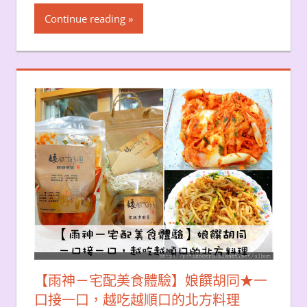
Continue reading
【雨神－宅配美食體驗】娘饌胡同★一
口接一口，越吃越順口的北方料理