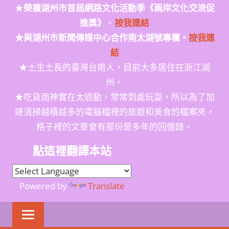
★
榮獲
湖州市首屆網路文化活動季
《兩岸文化交流促
進獎》
。
按我連結
★與湖州市新聞傳媒中心合作南太湖號專欄。
按我連
結
★土生土長的臺灣台南人，目前大多居住在浙江湖
州。
★吃貨雨神實在太過動，常常到處玩耍，所以為了加
速清掃越積越多的電腦檔裡的旅遊和美食的檔案夾，
格子裡的文章會有部份是多年的回憶錄。
點這裡翻譯本站
Powered by
Translate