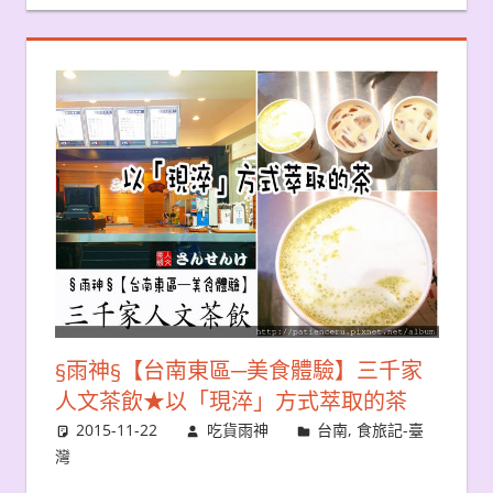
§雨神§【台南東區─美食體驗】三千家
人文茶飲★以「現淬」方式萃取的茶
2015-11-22
吃貨雨神
台南
,
食旅記-臺
灣