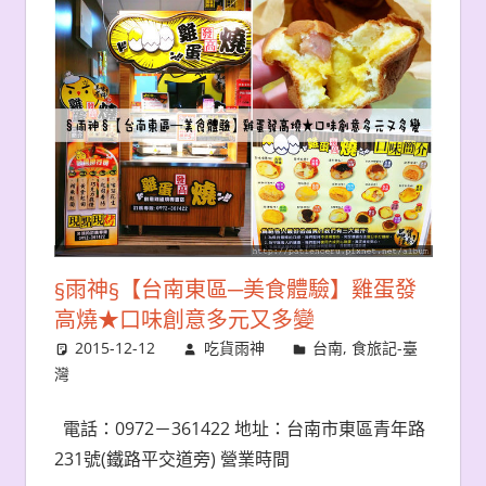
§雨神§【台南東區─美食體驗】雞蛋發
高燒★口味創意多元又多變
2015-12-12
吃貨雨神
台南
,
食旅記-臺
灣
電話：0972－361422 地址：台南市東區青年路
231號(鐵路平交道旁) 營業時間