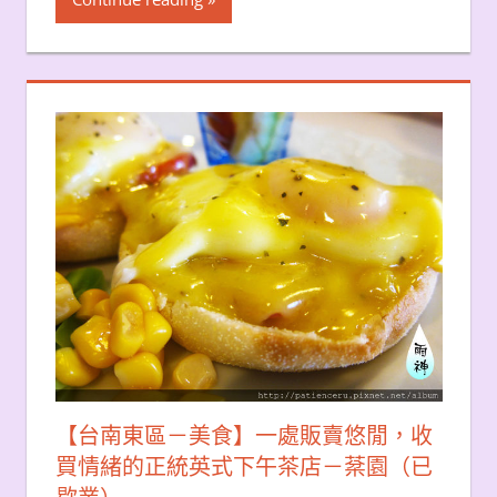
【台南東區－美食】一處販賣悠閒，收
買情緒的正統英式下午茶店－棻園（已