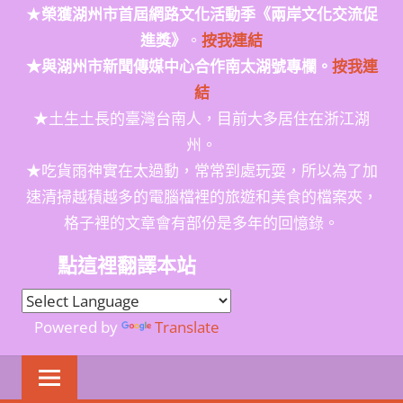
★
榮獲
湖州市首屆網路文化活動季
《兩岸文化交流促
進獎》
。
按我連結
★與湖州市新聞傳媒中心合作南太湖號專欄。
按我連
結
★土生土長的臺灣台南人，目前大多居住在浙江湖
州。
★吃貨雨神實在太過動，常常到處玩耍，所以為了加
速清掃越積越多的電腦檔裡的旅遊和美食的檔案夾，
格子裡的文章會有部份是多年的回憶錄。
點這裡翻譯本站
Powered by
Translate