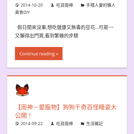
2014-10-20
吃貨雨神
手殘人妻的懶人
美食DIY
假日閒來沒事,想吃健康又無毒的豆花…可是~~
又懶得出門買,看到繁雜的步驟
Continue reading
【雨神－愛寵物】狗狗千奇百怪睡姿大
公開！
2014-09-22
吃貨雨神
生活雜記