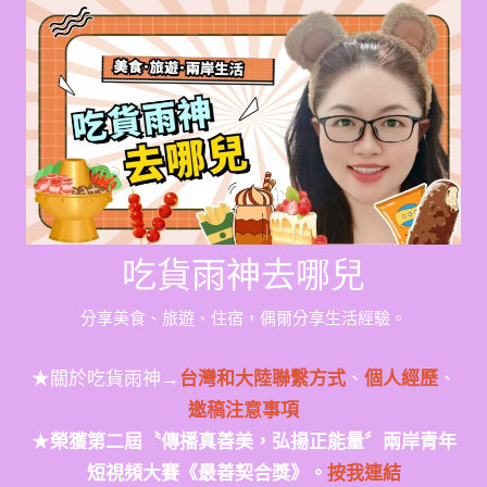
Skip
to
content
吃貨雨神去哪兒
分享美食、旅遊、住宿，偶爾分享生活經驗。
★關於吃貨雨神→
台灣和大陸聯繫方式
、
個人經歷
、
邀稿注意事項
★
榮獲第二屆〝傳播真善美，弘揚正能量〞兩岸青年
短視頻大賽《最善契合獎》。
按我連結