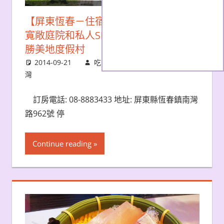
【屏東恆春－住宿】超高CP值！房內有
寬敞庭院和私人SPA池的獨棟VILLA-優
勝美地度假村
2014-09-21
吃貨雨神
屏東
,
食旅記-臺
灣
訂房電話: 08-8883433 地址: 屏東縣恆春鎮南灣
路962號 停
Continue reading