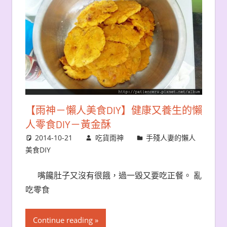
【雨神－懶人美食DIY】健康又養生的懶
人零食DIY－黃金酥
2014-10-21
吃貨雨神
手殘人妻的懶人
美食DIY
嘴饞肚子又沒有很餓，過一毀又要吃正餐。 亂
吃零食
Continue reading