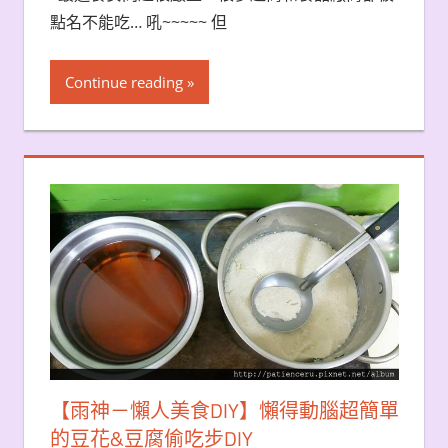
點名不能吃… 吼~~~~~ 但
Continue reading
【雨神－懶人美食DIY】懶得動腦超簡單
的豆花&豆腐偷吃步DIY