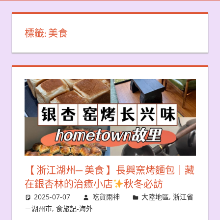
標籤:
美食
【 浙江湖州─ 美食 】長興窯烤麵包｜藏
在銀杏林的治癒小店
秋冬必訪
2025-07-07
吃貨雨神
大陸地區
,
浙江省
－湖州市
,
食旅記-海外