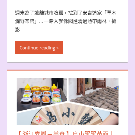
週末為了逃離城市喧囂，挖到了安吉這家「草木
澗野茶館」… 一踏入就像闖進清邁熱帶雨林，攝
影
Continue reading
【 浙江嘉興 ─ 美食 】烏小蟹蟹黃面｜