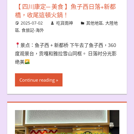
【 四川康定─ 美食 】魚子西日落+新都
橋，收尾這頓火鍋！
2025-07-02
吃貨雨神
其他地區
,
大陸地
區
,
食旅記-海外
景点：鱼子西 + 新都桥 下午去了鱼子西，360
度观景台，贡嘎和雅拉雪山同框。 日落时分光影
绝美
Continue reading