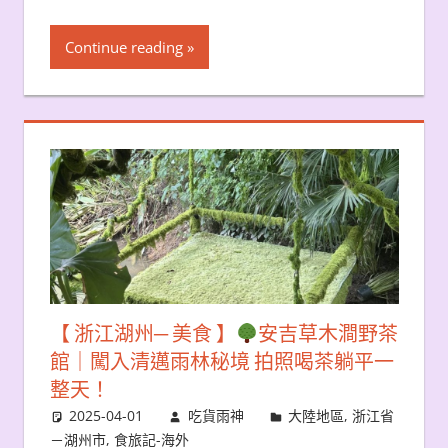
Continue reading
【 浙江湖州─ 美食 】
安吉草木澗野茶
館｜闖入清邁雨林秘境 拍照喝茶躺平一
整天！
2025-04-01
吃貨雨神
大陸地區
,
浙江省
－湖州市
,
食旅記-海外