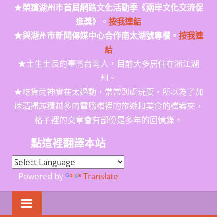
★
榮獲
湖州市首屆網路文化活動季
《兩岸文化交流促
進獎》
。
按我連結
★與湖州市新聞傳媒中心合作南太湖號專欄。
按我連
結
★土生土長的臺灣台南人，目前大多居住在浙江湖
州。
★吃貨雨神實在太過動，常常到處玩耍，所以為了加
速清掃越積越多的電腦檔裡的旅遊和美食的檔案夾，
格子裡的文章會有部份是多年的回憶錄。
點這裡翻譯本站
Powered by
Translate