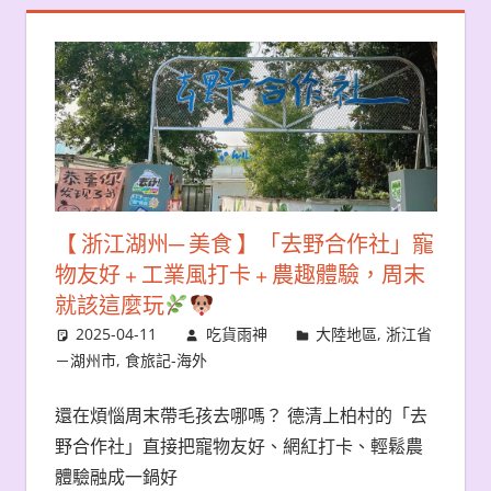
【 浙江湖州─ 美食 】「去野合作社」寵
物友好 + 工業風打卡 + 農趣體驗，周末
就該這麼玩
2025-04-11
吃貨雨神
大陸地區
,
浙江省
－湖州市
,
食旅記-海外
還在煩惱周末帶毛孩去哪嗎？ 德清上柏村的「去
野合作社」直接把寵物友好、網紅打卡、輕鬆農
體驗融成一鍋好