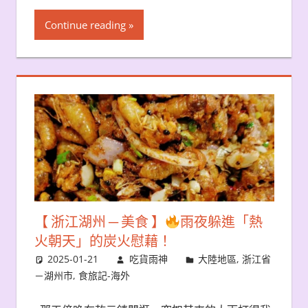
Continue reading
【 浙江湖州 ─ 美食 】
雨夜躲進「熱
火朝天」的炭火慰藉！
2025-01-21
吃貨雨神
大陸地區
,
浙江省
－湖州市
,
食旅記-海外