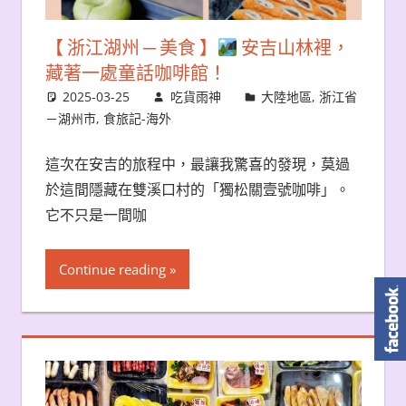
【 浙江湖州 ─ 美食 】
安吉山林裡，
藏著一處童話咖啡館！
2025-03-25
吃貨雨神
大陸地區
,
浙江省
－湖州市
,
食旅記-海外
這次在安吉的旅程中，最讓我驚喜的發現，莫過
於這間隱藏在雙溪口村的「獨松關壹號咖啡」。
它不只是一間咖
Continue reading