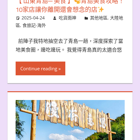
【 山東青島─ 美食 】
青島美食攻略！
10家店讓你離開還會想念的店
2025-04-24
吃貨雨神
其他地區
,
大陸地
區
,
食旅記-海外
前陣子我特地抽空去了青島一趟，深度探索了當
地美食圈，邊吃邊玩。 我覺得青島真的太適合悠
Continue reading