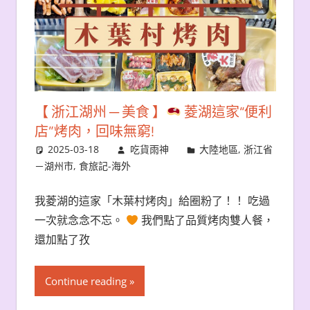
【 浙江湖州 ─ 美食 】
菱湖這家“便利
店”烤肉，回味無窮!
2025-03-18
吃貨雨神
大陸地區
,
浙江省
－湖州市
,
食旅記-海外
我菱湖的這家「木葉村烤肉」給圈粉了！！ 吃過
一次就念念不忘。
我們點了品質烤肉雙人餐，
還加點了孜
Continue reading