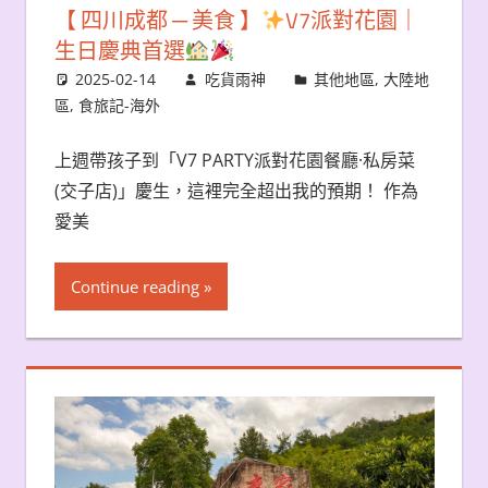
【 四川成都 ─ 美食 】
V7派對花園｜
生日慶典首選
2025-02-14
吃貨雨神
其他地區
,
大陸地
區
,
食旅記-海外
上週帶孩子到「V7 PARTY派對花園餐廳·私房菜
(交子店)」慶生，這裡完全超出我的預期！ 作為
愛美
Continue reading