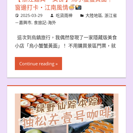
窗邊打卡・江南風情
2025-03-29
吃貨雨神
大陸地區
,
浙江省
－嘉興市
,
食旅記-海外
這次到烏鎮旅行，我偶然發現了一家隱藏版美食
小店「烏小蟹蟹黃面」！ 不用購買景區門票，就
Continue reading