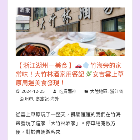
【 浙江湖州 ─ 美食 】
竹海旁的家
常味！大竹林酒家用餐記
安吉雲上草
原周邊美食發現！
2024-12-25
吃貨雨神
大陸地區
,
浙江省
－湖州市
,
食旅記-海外
從雲上草原玩了一整天，飢腸轆轆的我們在竹海
邊發現了這家「大竹林酒家」。停車場寬敞方
便，對於自駕遊客來