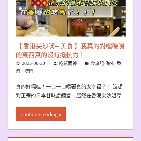
【 香港尖沙嘴─ 美食 】我真的對糯嘰嘰
的東西真的沒有抵抗力！
2025-06-30
吃貨雨神
食旅記-海外
,
香
港、澳門
真的好糯哇！一口一口嚼著真的太幸福了！ 沒想
到正宗的日本甘味處鐮倉… 居然在香港尖沙咀厚
Continue reading