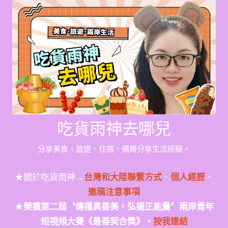
Skip
to
content
吃貨雨神去哪兒
分享美食、旅遊、住宿，偶爾分享生活經驗。
★關於吃貨雨神→
台灣和大陸聯繫方式
、
個人經歷
、
邀稿注意事項
★
榮獲第二屆〝傳播真善美，弘揚正能量〞兩岸青年
短視頻大賽《最善契合獎》。
按我連結