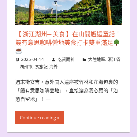
【 浙江湖州─ 美食 】在山間邂逅童話！
饅有意思咖啡營地美食打卡雙重滿足
2025-04-14
吃貨雨神
大陸地區
,
浙江省
－湖州市
,
食旅記-海外
週末衝安吉，意外闖入這座被竹林和花海包裹的
「饅有意思咖啡營地」，直接淪為我心頭的「治
愈自留地」！ 一
Continue reading