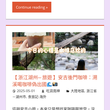
Continue reading
【 浙江湖州─ 旅遊 】安吉後門咖啡：溯
溪喝咖啡偽出國
2025-05-01
吃貨雨神
大陸地區
,
浙江省
－湖州市
,
食旅記-海外
這趟安吉小遊，本來只是想找家咖啡館放空，沒