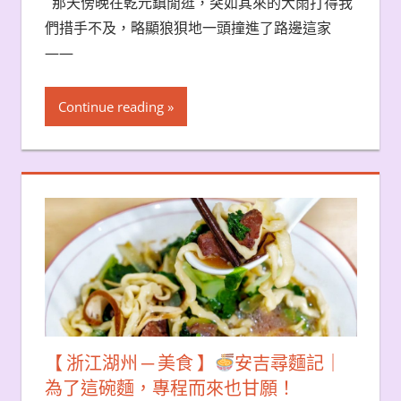
那天傍晚在乾元鎮閒逛，突如其來的大雨打得我
們措手不及，略顯狼狽地一頭撞進了路邊這家
——
Continue reading
【 浙江湖州 ─ 美食 】
安吉尋麵記｜
為了這碗麵，專程而來也甘願！