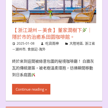
【 浙江湖州 ─ 美食 】董家澗樹下
｜
隱於市的治癒系田園咖啡館。
2025-01-08
吃貨雨神
大陸地區
,
浙江省
－湖州市
,
食旅記-海外
終於來到這間被綠意包圍的秘境咖啡廳！ 白牆灰
瓦的傳統建築，被老樹溫柔環抱，彷彿瞬間移動
到日系庭園
Continue reading