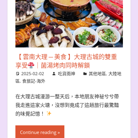
【 雲南大理 ─ 美食 】大理古城的雙重
享受
｜菌湯烤肉同時解鎖
2025-02-02
吃貨雨神
其他地區
,
大陸地
區
,
食旅記-海外
在大理古城漫游一整天后，本地朋友神祕兮兮帶
我走進這家火塘，沒想到竟成了這趟旅行最驚豔
的味覺記憶！
Continue reading