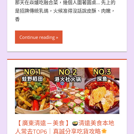
那天在焱爐吃融合菜，幾個人圍著圓桌… 先上的
是招牌傳統乳鴿，火候准得沒話說皮酥、肉嫩，
香
Continue reading
【 廣東清遠 ─ 美食 】
清遠美食本地
人常去TOP6｜真誠分享吃貨攻略