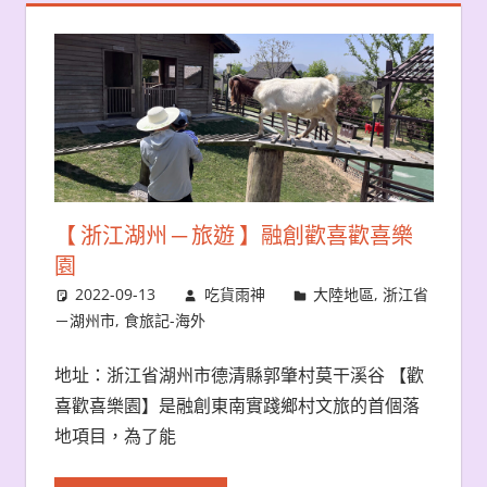
【 浙江湖州 ─ 旅遊 】融創歡喜歡喜樂
園
2022-09-13
吃貨雨神
大陸地區
,
浙江省
－湖州市
,
食旅記-海外
地址：浙江省湖州市德清縣郭肇村莫干溪谷 【歡
喜歡喜樂園】是融創東南實踐鄉村文旅的首個落
地項目，為了能