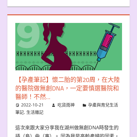
【孕產筆記】懷二胎的第20周，在大陸
的醫院做無創DNA，一定要慎選醫院和
醫師！不然…
2022-10-21
吃貨雨神
孕產與育兒生活
筆記
,
生活雜記
這次來跟大家分享我在湖州做無創DNA時發生的
插（鳥）曲（事）。 因為我是高齡產婦的因素，