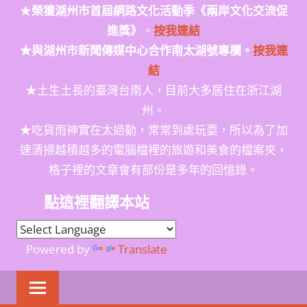
★
榮獲
湖州市首屆網路文化活動季
《兩岸文化交流促
進獎》
。
按我連結
★與湖州市新聞傳媒中心合作南太湖號專欄。
按我連
結
★土生土長的臺灣台南人，目前大多居住在浙江湖
州。
★吃貨雨神實在太過動，常常到處玩耍，所以為了加
速清掃越積越多的電腦檔裡的旅遊和美食的檔案夾，
格子裡的文章會有部份是多年的回憶錄。
點這裡翻譯本站
Powered by
Translate