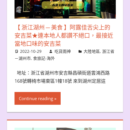
【 浙江湖州 ─ 美食 】阿露佳舌尖上的
安吉菜★連本地人都讚不絕口，最接近
當地口味的安吉菜
2022-10-29
吃貨雨神
大陸地區
,
浙江省
－湖州市
,
食旅記-海外
地址：浙江省湖州市安吉縣昌碩街道雲鴻西路
168號轉椅市場東區1幢18號 來到湖州定居這
Continue reading