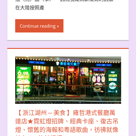
在大陸按照產
Continue reading
【 浙江湖州 ─ 美食 】雍哲港式餐廳萬
達店★霓虹燈招牌、經典卡座、復古吊
燈、懷舊的海報和粵語歌曲，彷彿就像