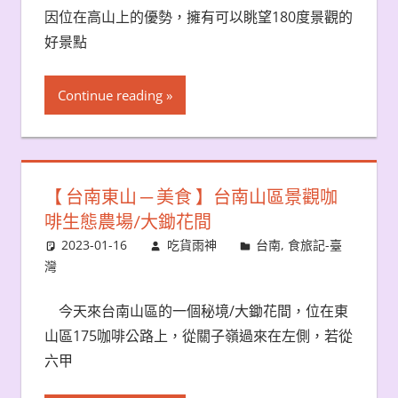
因位在高山上的優勢，擁有可以眺望180度景觀的
好景點
Continue reading
【 台南東山 ─ 美食 】台南山區景觀咖
啡生態農場/大鋤花間
2023-01-16
吃貨雨神
台南
,
食旅記-臺
灣
今天來台南山區的一個秘境/大鋤花間，位在東
山區175咖啡公路上，從關子嶺過來在左側，若從
六甲