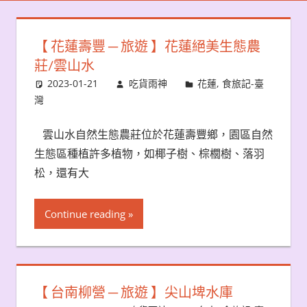
【 花蓮壽豐 ─ 旅遊 】花蓮絕美生態農
莊/雲山水
2023-01-21
吃貨雨神
花蓮
,
食旅記-臺
灣
雲山水自然生態農莊位於花蓮壽豐鄉，園區自然
生態區種植許多植物，如椰子樹、棕櫚樹、落羽
松，還有大
Continue reading
【 台南柳營 ─ 旅遊 】尖山埤水庫