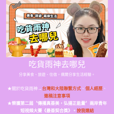
Skip
to
content
吃貨雨神去哪兒
分享美食、旅遊、住宿，偶爾分享生活經驗。
★關於吃貨雨神→
台灣和大陸聯繫方式
、
個人經歷
、
邀稿注意事項
★
榮獲第二屆〝傳播真善美，弘揚正能量〞兩岸青年
短視頻大賽《最善契合獎》。
按我連結