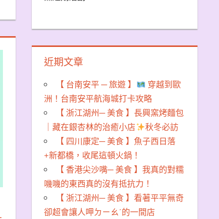
近期文章
【 台南安平 ─ 旅遊 】
穿越到歐
洲！台南安平航海城打卡攻略
【 浙江湖州─ 美食 】長興窯烤麵包
｜藏在銀杏林的治癒小店
秋冬必訪
【 四川康定─ 美食 】魚子西日落
+新都橋，收尾這頓火鍋！
【 香港尖沙嘴─ 美食 】我真的對糯
嘰嘰的東西真的沒有抵抗力！
【 浙江湖州─ 美食 】看著平平無奇
卻超會讓人呷ㄉㄧㄠˊ的一間店
－