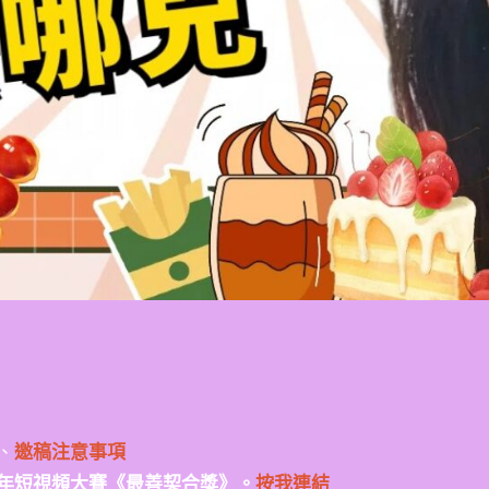
、
邀稿注意事項
年短視頻大賽《最善契合獎》。
按我連結