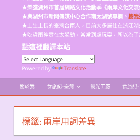
★
榮獲
湖州市首屆網路文化活動季
《兩岸文化交流
★與湖州市新聞傳媒中心合作南太湖號專欄。
按我
★土生土長的臺灣台南人，目前大多居住在浙江湖
★吃貨雨神實在太過動，常常到處玩耍，所以為了
點這裡翻譯本站
Powered by
Translate
關於我
食旅記-臺灣
觀光工廠
食旅記
標籤:
兩岸用詞差異