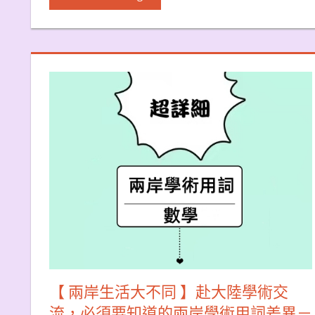
【 兩岸生活大不同 】赴大陸學術交
流，必須要知道的兩岸學術用詞差異－