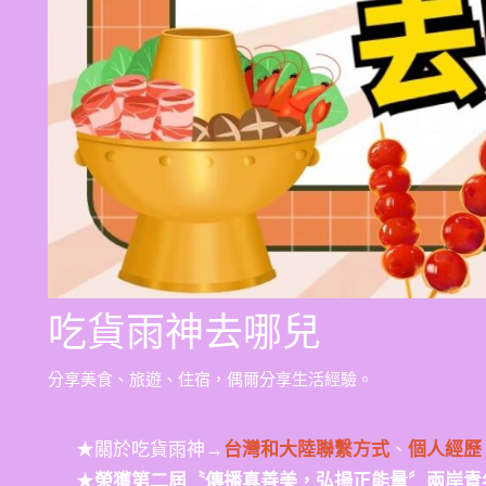
吃貨雨神去哪兒
分享美食、旅遊、住宿，偶爾分享生活經驗。
★關於吃貨雨神→
台灣和大陸聯繫方式
、
個人經歷
★
榮獲第二屆〝傳播真善美，弘揚正能量〞兩岸青