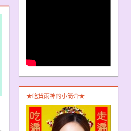
★吃貨雨神的小簡介★
－
活