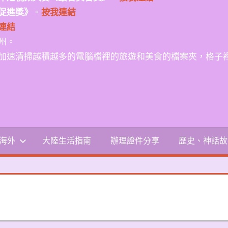
促進獎》
。
按我連結
連結
州。
加速清掃越積越多的電腦檔裡的旅遊和美食的檔案夾，格子
-海外
大陸生活指南
辦理證件分享
歷史、神話故