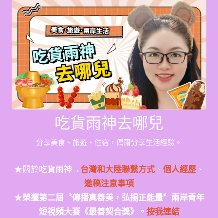
Skip
to
content
吃貨雨神去哪兒
分享美食、旅遊、住宿，偶爾分享生活經驗。
★關於吃貨雨神→
台灣和大陸聯繫方式
、
個人經歷
、
邀稿注意事項
★
榮獲第二屆〝傳播真善美，弘揚正能量〞兩岸青年
短視頻大賽《最善契合獎》。
按我連結