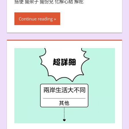
搭便 擺架子 擺份兒 化解心結 解疙
Continue reading