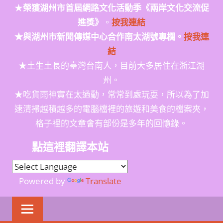
★
榮獲
湖州市首屆網路文化活動季
《兩岸文化交流促
進獎》
。
按我連結
★與湖州市新聞傳媒中心合作南太湖號專欄。
按我連
結
★土生土長的臺灣台南人，目前大多居住在浙江湖
州。
★吃貨雨神實在太過動，常常到處玩耍，所以為了加
速清掃越積越多的電腦檔裡的旅遊和美食的檔案夾，
格子裡的文章會有部份是多年的回憶錄。
點這裡翻譯本站
Powered by
Translate